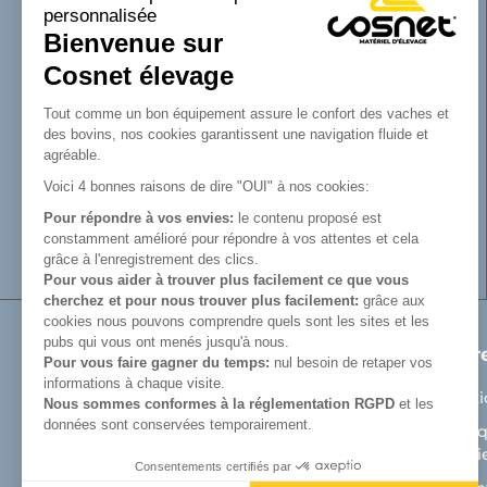
personnalisée
de la SAS Cosnet. Spécialisée dans la
Bienvenue sur
conception et la fabrication d’équipements
tubulaires pour les bâtiments d’élevage.
Cosnet élevage
Reconnue pour son savoir-faire dans la
fabrication de râteliers de prairie de
Tout comme un bon équipement assure le confort des vaches et
barrières, de cornadis et de logettes.
des bovins, nos cookies garantissent une navigation fluide et
Avec Cosnet, vous faîtes le choix d’un
agréable.
fabricant français de matériel tubulaire
Voici 4 bonnes raisons de dire "OUI" à nos cookies:
innovant et de qualité. Vous trouverez tout
Pour répondre à vos envies:
le contenu proposé est
le nécessaire pour équiper votre bâtiment
constamment amélioré pour répondre à vos attentes et cela
d’élevage.
grâce à l'enregistrement des clics.
Pour vous aider à trouver plus facilement ce que vous
cherchez et pour nous trouver plus facilement:
grâce aux
cookies nous pouvons comprendre quels sont les sites et les
pubs qui vous ont menés jusqu'à nous.
Produits
Notr
Pour vous faire gagner du temps:
nul besoin de retaper vos
informations à chaque visite.
Matériel de prairie
Menti
Nous sommes conformes à la réglementation RGPD
et les
données sont conservées temporairement.
Auges
Politi
Cooki
Aménagement bâtiment d'élevage bovin
Consentements certifiés par