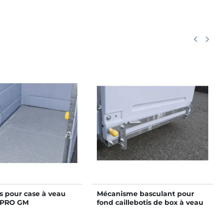
Précéd
keyboard_arrow_left
Suiv
keyboard_arrow_right
is pour case à veau
Mécanisme basculant pour
 PRO GM
fond caillebotis de box à veau
roulant STANDARD ou