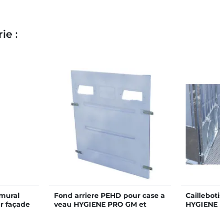
ie :
 mural
Fond arriere PEHD pour case a
Caillebot
r façade
veau HYGIENE PRO GM et
HYGIENE
arreaudé
STANDARD GM