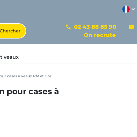
expand_more
02 43 88 85 90
phone
mail
On recrute
t veaux
 pour cases à veaux PM et GM
on pour cases à