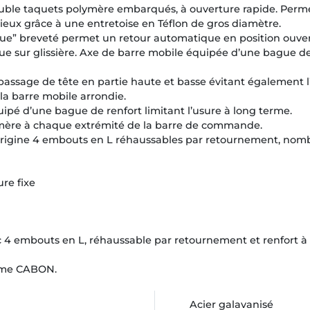
uble taquets polymère embarqués, à ouverture rapide. Perme
ncieux grâce à une entretoise en Téflon de gros diamètre.
ique” breveté permet un retour automatique en position ouve
que sur glissière. Axe de barre mobile équipée d’une bague de 
passage de tête en partie haute et basse évitant également l
 la barre mobile arrondie.
ipé d’une bague de renfort limitant l’usure à long terme.
ymère à chaque extrémité de la barre de commande.
rigine 4 embouts en L réhaussables par retournement, nom
re fixe
 embouts en L, réhaussable par retournement et renfort à sc
tème CABON.
Acier galavanisé