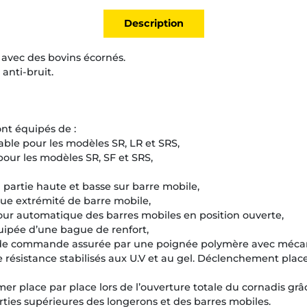
Description
n avec des bovins écornés.
anti-bruit.
nt équipés de :
able pour les modèles SR, LR et SRS,
our les modèles SR, SF et SRS,
 partie haute et basse sur barre mobile,
que extrémité de barre mobile,
our automatique des barres mobiles en position ouverte,
uipée d’une bague de renfort,
 de commande assurée par une poignée polymère avec mécan
résistance stabilisés aux U.V et au gel. Déclenchement place
ermer place par place lors de l’ouverture totale du cornadis g
arties supérieures des longerons et des barres mobiles.