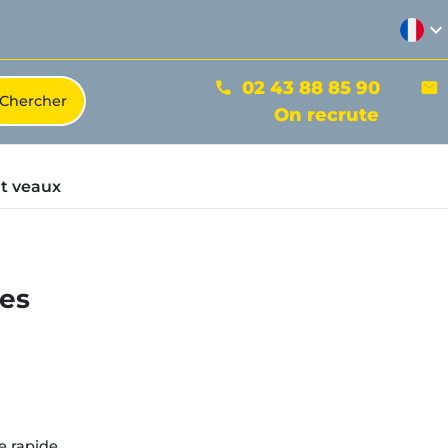
expand_more
02 43 88 85 90
phone
mail
On recrute
t veaux
ces
e rapide.