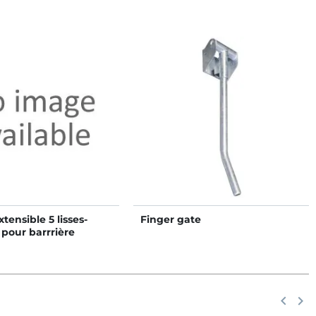
tensible 5 lisses-
Finger gate
 pour barrrière
Précéd
keyboard_arrow_left
Suiv
keyboard_arrow_right