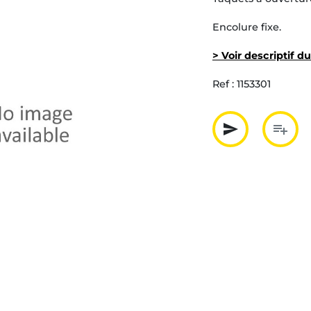
Encolure fixe.
> Voir descriptif d
Ref :
1153301
send
playlist_add
Partager p
Ajout