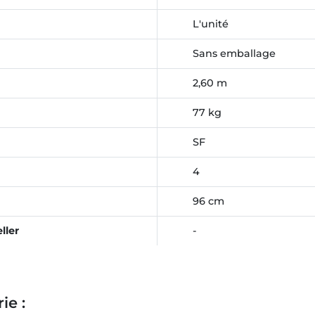
L'unité
Sans emballage
2,60 m
77 kg
SF
4
96 cm
ller
-
ie :