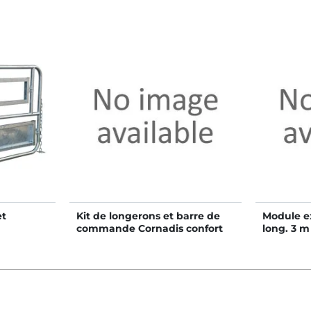
et
Kit de longerons et barre de
Module ex
commande Cornadis confort
long. 3 m
SR en kit - 2 m