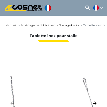
search
expand_more
Accueil
Aménagement bâtiment d'élevage bovin
Tablette inox pou
Tablette inox pour stalle
arrow_backward
arrow_forward
Précédent
Suivant