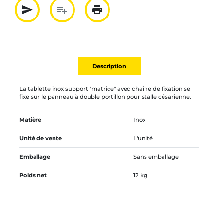
send
playlist_add
print
Partager par mail
Ajouter à la liste
Imprimer
Description
La tablette inox support "matrice" avec chaîne de fixation se
fixe sur le panneau à double portillon pour stalle césarienne.
Matière
Inox
Unité de vente
L'unité
Emballage
Sans emballage
Poids net
12 kg