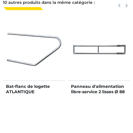
10 autres produits dans la même catégorie :
Précéden
keyboard_arrow_left
Suiva
keyboard_arrow_right
Bat-flanc de logette
Panneau d'alimentation
ATLANTIQUE
libre-service 2 lisses Ø 88
mm - 4 m