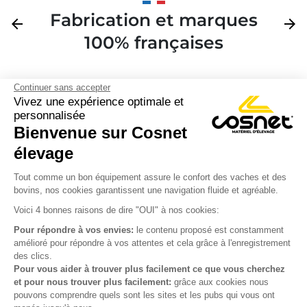
Fabrication et marques
Précédent
arrow_back
Suivan
arrow_forward
100% françaises
Continuer sans accepter
Vivez une expérience optimale et
personnalisée
Bienvenue sur Cosnet

élevage
S’inscrire à la newsletter

Tout comme un bon équipement assure le confort des vaches et des
bovins, nos cookies garantissent une navigation fluide et agréable.
Nous suivre

Voici 4 bonnes raisons de dire "OUI" à nos cookies:
Pour répondre à vos envies:
le contenu proposé est constamment
amélioré pour répondre à vos attentes et cela grâce à l'enregistrement
des clics.

Produits
Pour vous aider à trouver plus facilement ce que vous cherchez
et pour nous trouver plus facilement:
grâce aux cookies nous

Notre société
pouvons comprendre quels sont les sites et les pubs qui vous ont