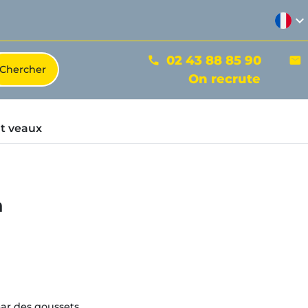
expand_more
02 43 88 85 90
phone
mail
On recrute
t veaux
m
ar des goussets.