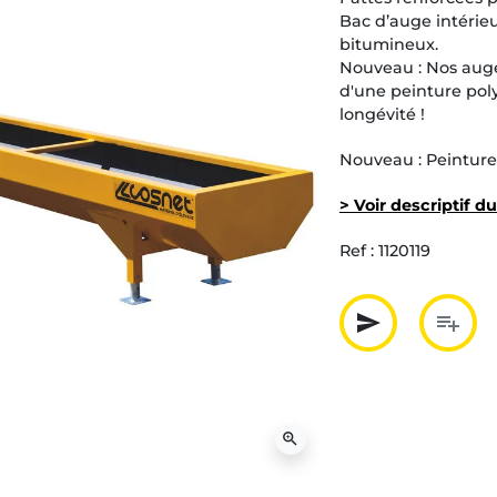
Bac d’auge intérie
bitumineux.
Nouveau : Nos aug
d'une peinture pol
longévité !
Nouveau : Peinture
> Voir descriptif d
Ref :
1120119
send
playlist_add
Partager p
Ajout
zoom_in