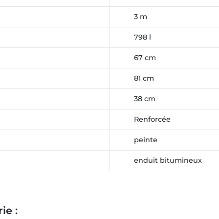
3 m
798 l
67 cm
81 cm
38 cm
Renforcée
peinte
enduit bitumineux
ie :