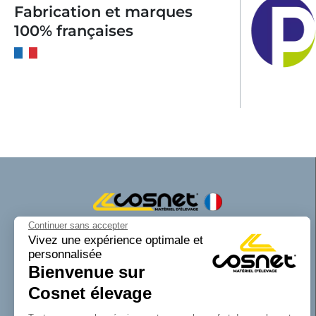
Fabrication et marques
100% françaises
Continuer sans accepter
Cosnet matériel d’élevage est une marque
Vivez une expérience optimale et
personnalisée
de la SAS Cosnet. Spécialisée dans la
Bienvenue sur
conception et la fabrication d’équipements
tubulaires pour les bâtiments d’élevage.
Cosnet élevage
Reconnue pour son savoir-faire dans la
fabrication de râteliers de prairie de