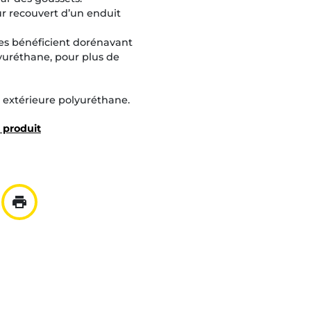
ur recouvert d’un enduit
es bénéficient dorénavant
yuréthane, pour plus de
 extérieure polyuréthane.
u produit
print
ar mail
er à la liste
Imprimer