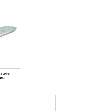
 auge
 ou