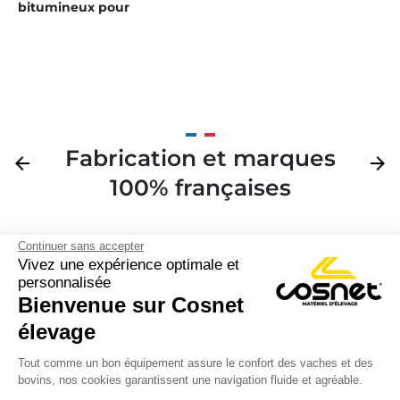
bitumineux pour
poteaux
Fabrication et marques
Précédent
arrow_back
Suivan
arrow_forward
100% françaises
Continuer sans accepter
Vivez une expérience optimale et
personnalisée
Bienvenue sur Cosnet

élevage
S’inscrire à la newsletter

Tout comme un bon équipement assure le confort des vaches et des
bovins, nos cookies garantissent une navigation fluide et agréable.
Nous suivre
