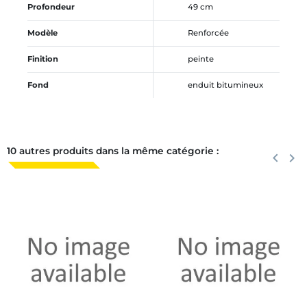
Profondeur
49 cm
Modèle
Renforcée
Finition
peinte
Fond
enduit bitumineux
10 autres produits dans la même catégorie :
Précéden
keyboard_arrow_left
Suiva
keyboard_arrow_right