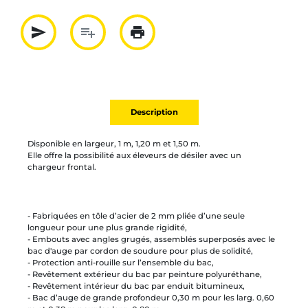
send
playlist_add
print
Partager par mail
Ajouter à la liste
Imprimer
Description
Disponible en largeur, 1 m, 1,20 m et 1,50 m.
Elle offre la possibilité aux éleveurs de désiler avec un
chargeur frontal.
- Fabriquées en tôle d’acier de 2 mm pliée d’une seule
longueur pour une plus grande rigidité,
- Embouts avec angles grugés, assemblés superposés avec le
bac d'auge par cordon de soudure pour plus de solidité,
- Protection anti-rouille sur l’ensemble du bac,
- Revêtement extérieur du bac par peinture polyuréthane,
- Revêtement intérieur du bac par enduit bitumineux,
- Bac d’auge de grande profondeur 0,30 m pour les larg. 0,60