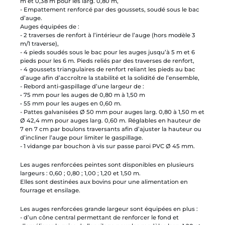
m et 0,38 m pour les larg. 0,80 m,
- Empattement renforcé par des goussets, soudé sous le bac
d’auge.
Auges équipées de :
- 2 traverses de renfort à l’intérieur de l’auge (hors modèle 3
m/1 traverse),
- 4 pieds soudés sous le bac pour les auges jusqu’à 5 m et 6
pieds pour les 6 m. Pieds reliés par des traverses de renfort,
- 4 goussets triangulaires de renfort reliant les pieds au bac
d’auge afin d’accroître la stabilité et la solidité de l’ensemble,
- Rebord anti-gaspillage d’une largeur de :
• 75 mm pour les auges de 0,80 m à 1,50 m
• 55 mm pour les auges en 0,60 m.
- Pattes galvanisées Ø 50 mm pour auges larg. 0,80 à 1,50 m et
Ø 42,4 mm pour auges larg. 0,60 m. Réglables en hauteur de
7 en 7 cm par boulons traversants afin d’ajuster la hauteur ou
d’incliner l’auge pour limiter le gaspillage.
- 1 vidange par bouchon à vis sur passe paroi PVC Ø 45 mm.
Les auges renforcées peintes sont disponibles en plusieurs
largeurs : 0,60 ; 0,80 ; 1,00 ; 1,20 et 1,50 m.
Elles sont destinées aux bovins pour une alimentation en
fourrage et ensilage.
Les auges renforcées grande largeur sont équipées en plus :
- d’un cône central permettant de renforcer le fond et