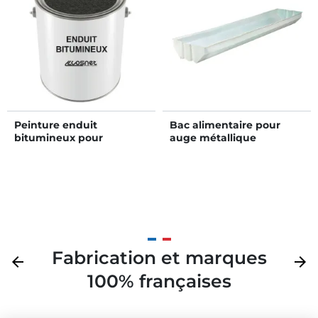
Peinture enduit
Bac alimentaire pour
bitumineux pour
auge métallique
poteaux
renforcée ou standard
Fabrication et marques
Précédent
arrow_back
Suivan
arrow_forward
100% françaises