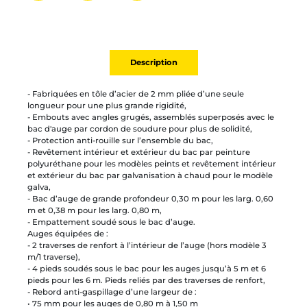
Partager par mail
Ajouter à la liste
Imprimer
Description
- Fabriquées en tôle d’acier de 2 mm pliée d’une seule
longueur pour une plus grande rigidité,
- Embouts avec angles grugés, assemblés superposés avec le
bac d'auge par cordon de soudure pour plus de solidité,
- Protection anti-rouille sur l’ensemble du bac,
- Revêtement intérieur et extérieur du bac par peinture
polyuréthane pour les modèles peints et revêtement intérieur
et extérieur du bac par galvanisation à chaud pour le modèle
galva,
- Bac d’auge de grande profondeur 0,30 m pour les larg. 0,60
m et 0,38 m pour les larg. 0,80 m,
- Empattement soudé sous le bac d’auge.
Auges équipées de :
- 2 traverses de renfort à l’intérieur de l’auge (hors modèle 3
m/1 traverse),
- 4 pieds soudés sous le bac pour les auges jusqu’à 5 m et 6
pieds pour les 6 m. Pieds reliés par des traverses de renfort,
- Rebord anti-gaspillage d’une largeur de :
• 75 mm pour les auges de 0,80 m à 1,50 m