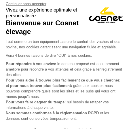
Continuer sans accepter
Vivez une expérience optimale et
personnalisée
Bienvenue sur Cosnet

élevage
S’inscrire à la newsletter

Tout comme un bon équipement assure le confort des vaches et des
bovins, nos cookies garantissent une navigation fluide et agréable.
Nous suivre

Voici 4 bonnes raisons de dire "OUI" à nos cookies:
Pour répondre à vos envies:
le contenu proposé est constamment
amélioré pour répondre à vos attentes et cela grâce à l'enregistrement
des clics.

Produits
Pour vous aider à trouver plus facilement ce que vous cherchez
et pour nous trouver plus facilement:
grâce aux cookies nous

Notre société
pouvons comprendre quels sont les sites et les pubs qui vous ont
menés jusqu'à nous.

Votre compte
Pour vous faire gagner du temps:
nul besoin de retaper vos
informations à chaque visite.
Nous sommes conformes à la réglementation RGPD
et les

Informations
données sont conservées temporairement.