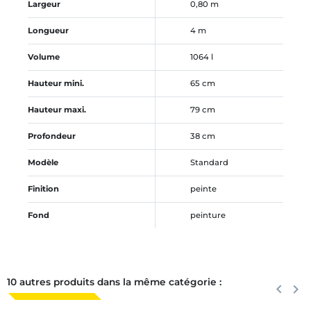
Largeur
0,80 m
Longueur
4 m
Volume
1064 l
Hauteur mini.
65 cm
Hauteur maxi.
79 cm
Profondeur
38 cm
Modèle
Standard
Finition
peinte
Fond
peinture
10 autres produits dans la même catégorie :
Précéden
keyboard_arrow_left
Suiva
keyboard_arrow_right