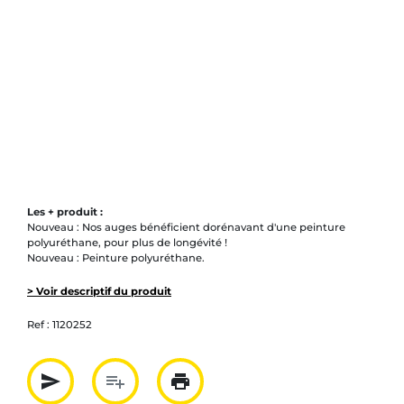
Les + produit :
Nouveau : Nos auges bénéficient dorénavant d'une peinture
polyuréthane, pour plus de longévité !
Nouveau : Peinture polyuréthane.
> Voir descriptif du produit
Ref :
1120252
send
playlist_add
print