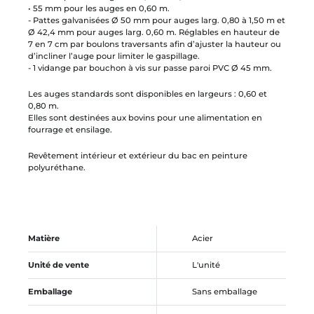
• 55 mm pour les auges en 0,60 m.
- Pattes galvanisées Ø 50 mm pour auges larg. 0,80 à 1,50 m et
Ø 42,4 mm pour auges larg. 0,60 m. Réglables en hauteur de
7 en 7 cm par boulons traversants afin d’ajuster la hauteur ou
d’incliner l’auge pour limiter le gaspillage.
- 1 vidange par bouchon à vis sur passe paroi PVC Ø 45 mm.
Les auges standards sont disponibles en largeurs : 0,60 et
0,80 m.
​​​Elles sont destinées aux bovins pour une alimentation en
fourrage et ensilage.
Revêtement intérieur et extérieur du bac en peinture
polyuréthane.
Matière
Acier
Unité de vente
L'unité
Emballage
Sans emballage