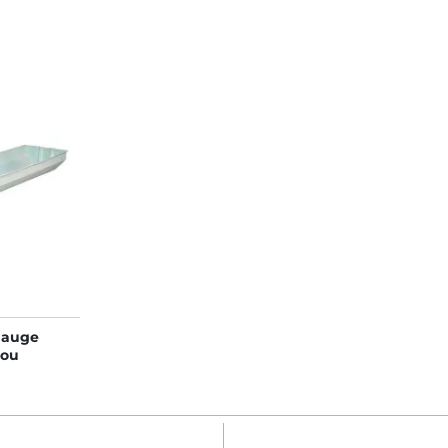
 auge
 ou