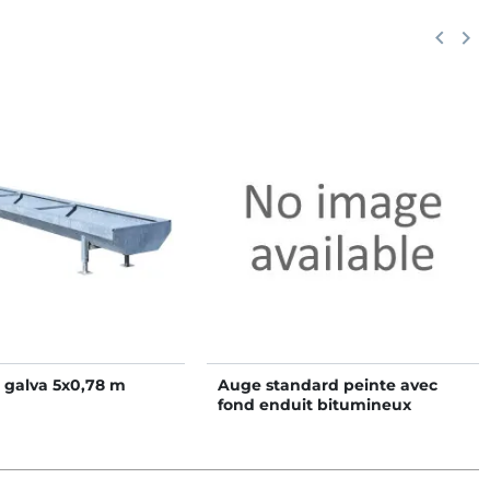
Précéd
keyboard_arrow_left
Suiv
keyboard_arrow_right
 galva 5x0,78 m
Auge standard peinte avec
fond enduit bitumineux
4x0,60 m