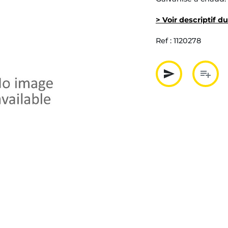
> Voir descriptif d
Ref :
1120278
send
playlist_add
Partager p
Ajout