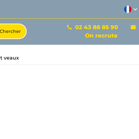
expand_more
02 43 88 85 90
phone
mail
On recrute
t veaux