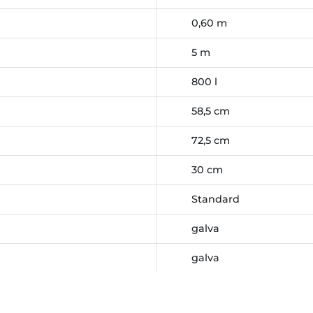
0,60 m
5 m
800 l
58,5 cm
72,5 cm
30 cm
Standard
galva
galva