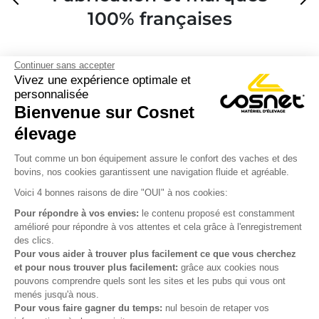
100% françaises
Continuer sans accepter
Vivez une expérience optimale et
personnalisée
Bienvenue sur Cosnet

élevage
S’inscrire à la newsletter

Tout comme un bon équipement assure le confort des vaches et des
bovins, nos cookies garantissent une navigation fluide et agréable.
Nous suivre

Voici 4 bonnes raisons de dire "OUI" à nos cookies:
Pour répondre à vos envies:
le contenu proposé est constamment
amélioré pour répondre à vos attentes et cela grâce à l'enregistrement
des clics.

Produits
Pour vous aider à trouver plus facilement ce que vous cherchez
et pour nous trouver plus facilement:
grâce aux cookies nous

Notre société
pouvons comprendre quels sont les sites et les pubs qui vous ont
menés jusqu'à nous.

Votre compte
Pour vous faire gagner du temps:
nul besoin de retaper vos