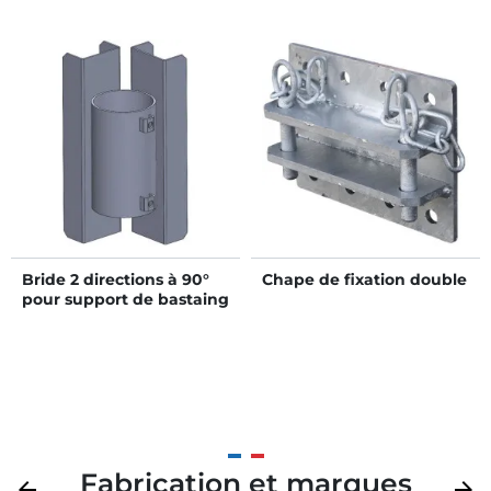
Bride 2 directions à 90°
Chape de fixation double
pour support de bastaing
Fabrication et marques
Précédent
arrow_back
Suivan
arrow_forward