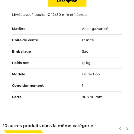
Description
Livrée avec 1 boulon Ø 12x50 mm et 1 écrou.
Matière
Acier galvanisé
Unité de vente
L'unité
Emballage
Sac
Poids net
1,1 kg
Modèle
1 direction
Conditionnement
1
Carré
90 x 90 mm
10 autres produits dans la même catégorie :
Précéden
keyboard_arrow_left
Suiva
keyboard_arrow_right