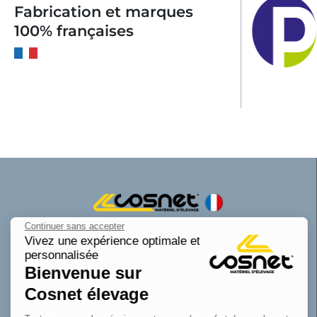
Fabrication et marques
100% françaises
Continuer sans accepter
Cosnet matériel d’élevage est une marque
Vivez une expérience optimale et
personnalisée
de la SAS Cosnet. Spécialisée dans la
Bienvenue sur
conception et la fabrication d’équipements
tubulaires pour les bâtiments d’élevage.
Cosnet élevage
Reconnue pour son savoir-faire dans la
fabrication de râteliers de prairie de