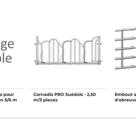
es pour
Cornadis PRO Suédois - 2,50
Embout av
on 5/6 m
m/3 places
d'abreuvo
stabulati