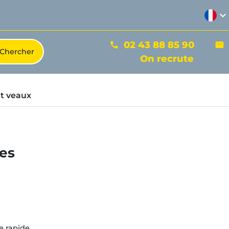
expand_more
02 43 88 85 90
phone
mail
On recrute
t veaux
ces
e rapide.