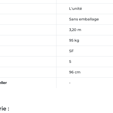
L'unité
Sans emballage
3,20 m
95 kg
SF
5
96 cm
ller
-
ie :