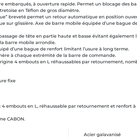
e embarqués, à ouverture rapide. Permet un blocage des barr
tretoise en Téflon de gros diamètre.
ique” breveté permet un retour automatique en position ouve
que sur glissière. Axe de barre mobile équipée d’une bague de 
passage de tête en partie haute et basse évitant également l
 la barre mobile arrondie.
ipé d’une bague de renfort limitant l’usure à long terme.
ymère à chaque extrémité de la barre de commande.
rigine 4 embouts en L réhaussables par retournement, nom
re fixe
 embouts en L, réhaussable par retournement et renfort à sc
tème CABON.
Acier galavanisé