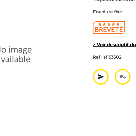
Encolure fixe.
> Voir descriptif d
Ref :
s1153302
send
playlist_add
Partager p
Ajout