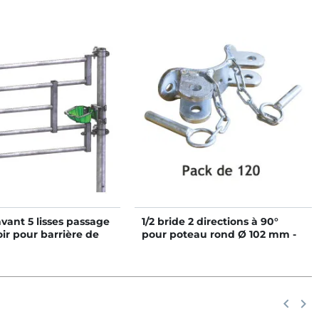
ant 5 lisses passage
1/2 bride 2 directions à 90°
ir pour barrière de
pour poteau rond Ø 102 mm -
on
Pack de 120
Précéd
keyboard_arrow_left
Suiv
keyboard_arrow_right