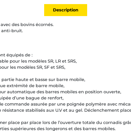
Description
n avec des bovins écornés.
anti-bruit.
nt équipés de :
able pour les modèles SR, LR et SRS,
our les modèles SR, SF et SRS,
 partie haute et basse sur barre mobile,
que extrémité de barre mobile,
our automatique des barres mobiles en position ouverte,
uipée d’une bague de renfort,
 de commande assurée par une poignée polymère avec mécan
résistance stabilisés aux U.V et au gel. Déclenchement place
ermer place par place lors de l’ouverture totale du cornadis g
arties supérieures des longerons et des barres mobiles.