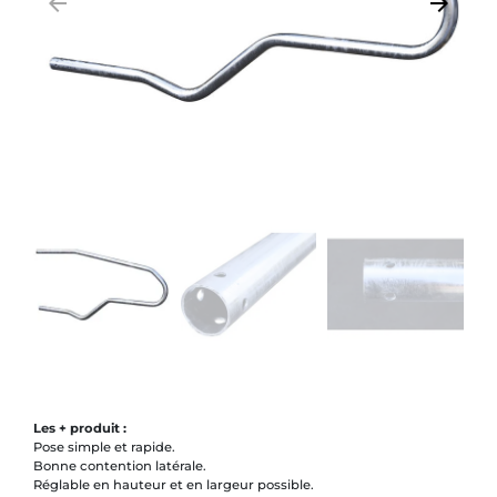
arrow_backward
arrow_forward
Précédent
Suivant
Les + produit :
Pose simple et rapide.
Bonne contention latérale.
Réglable en hauteur et en largeur possible.