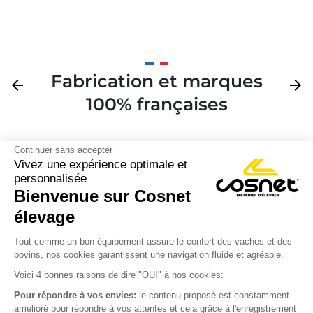
Fabrication et marques
Précédent
arrow_back
Suivan
arrow_forward
100% françaises
Continuer sans accepter
Vivez une expérience optimale et
personnalisée
Bienvenue sur Cosnet

élevage
S’inscrire à la newsletter

Tout comme un bon équipement assure le confort des vaches et des
bovins, nos cookies garantissent une navigation fluide et agréable.
Nous suivre

Voici 4 bonnes raisons de dire "OUI" à nos cookies:
Pour répondre à vos envies:
le contenu proposé est constamment
amélioré pour répondre à vos attentes et cela grâce à l'enregistrement