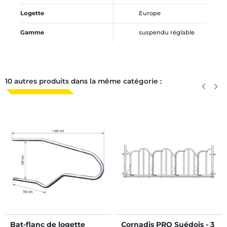
Logette
Europe
Gamme
suspendu réglable
10 autres produits dans la même catégorie :
Précéden
keyboard_arrow_left
Suiva
keyboard_arrow_right
Bat-flanc de logette
Cornadis PRO Suédois - 3