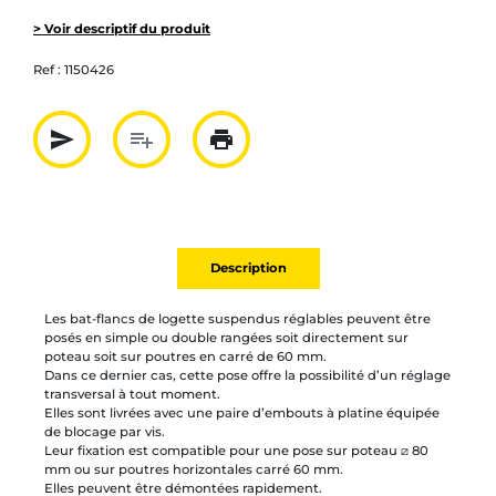
> Voir descriptif du produit
Ref :
1150426
send
playlist_add
print
Partager par mail
Ajouter à la liste
Imprimer
Description
Les bat-flancs de logette suspendus réglables peuvent être
posés en simple ou double rangées soit directement sur
poteau soit sur poutres en carré de 60 mm.
Dans ce dernier cas, cette pose offre la possibilité d’un réglage
transversal à tout moment.
Elles sont livrées avec une paire d’embouts à platine équipée
de blocage par vis.
Leur fixation est compatible pour une pose sur poteau ⧄ 80
mm ou sur poutres horizontales carré 60 mm.
Elles peuvent être démontées rapidement.