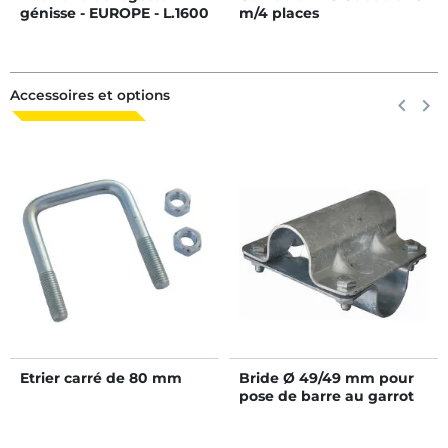
génisse - EUROPE - L.1600
m/4 places
x h.650 mm
Accessoires et options
Précéden
keyboard_arrow_left
Suiva
keyboard_arrow_right
Etrier carré de 80 mm
Bride Ø 49/49 mm pour
pose de barre au garrot