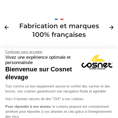
Fabrication et marques
Précédent
arrow_back
Suivan
arrow_forward
100% françaises
Continuer sans accepter
Vivez une expérience optimale et
personnalisée
Bienvenue sur Cosnet

élevage
S’inscrire à la newsletter

Tout comme un bon équipement assure le confort des vaches et des
bovins, nos cookies garantissent une navigation fluide et agréable.
Nous suivre

Voici 4 bonnes raisons de dire "OUI" à nos cookies:
Pour répondre à vos envies:
le contenu proposé est constamment
amélioré pour répondre à vos attentes et cela grâce à l'enregistrement
des clics.
Produits