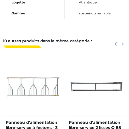
Logette
Atlantique
Gamme
suspendu réglable
10 autres produits dans la même catégorie :
Précéden
keyboard_arrow_left
Suiva
keyboard_arrow_right
Panneau d'alimentation
Panneau d'alimentation
libre-service à festons - 3
libre-service 2 lisses Ø 88