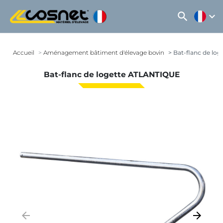
search
expand_more
Accueil
Aménagement bâtiment d'élevage bovin
Bat-flanc de lo
Bat-flanc de logette ATLANTIQUE
arrow_backward
arrow_forward
Précédent
Suivant