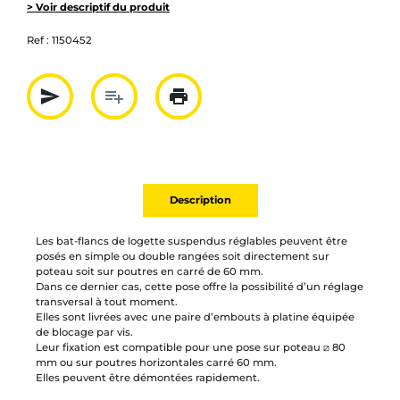
> Voir descriptif du produit
Ref :
1150452
send
playlist_add
print
Partager par mail
Ajouter à la liste
Imprimer
Description
Les bat-flancs de logette suspendus réglables peuvent être
posés en simple ou double rangées soit directement sur
poteau soit sur poutres en carré de 60 mm.
Dans ce dernier cas, cette pose offre la possibilité d’un réglage
transversal à tout moment.
Elles sont livrées avec une paire d’embouts à platine équipée
de blocage par vis.
Leur fixation est compatible pour une pose sur poteau ⧄ 80
mm ou sur poutres horizontales carré 60 mm.
Elles peuvent être démontées rapidement.