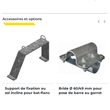
m/4 places
mm - 4 m
Accessoires et options
Précéden
keyboard_arrow_left
Suiva
keyboard_arrow_right
Support de fixation au
Bride Ø 60/49 mm pour
sol incline pour bat-flanc
pose de barre au garrot
de logette