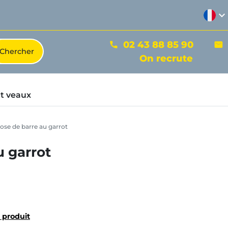
expand_more
02 43 88 85 90
phone
mail
On recrute
t veaux
se de barre au garrot
 garrot
u produit