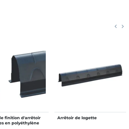
Précéd
keyboard_arrow_left
Suiv
keyboard_arrow_right
 finition d'arrêtoir
Arrêtoir de logette
es en polyéthylène