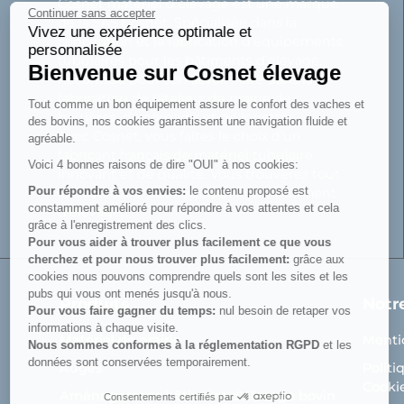
Cosnet matériel d’élevage est une marque
Continuer sans accepter
de la SAS Cosnet. Spécialisée dans la
Vivez une expérience optimale et
conception et la fabrication d’équipements
personnalisée
tubulaires pour les bâtiments d’élevage.
Bienvenue sur Cosnet élevage
Reconnue pour son savoir-faire dans la
fabrication de râteliers de prairie de
Tout comme un bon équipement assure le confort des vaches et
barrières, de cornadis et de logettes.
des bovins, nos cookies garantissent une navigation fluide et
Avec Cosnet, vous faîtes le choix d’un
agréable.
fabricant français de matériel tubulaire
Voici 4 bonnes raisons de dire "OUI" à nos cookies:
innovant et de qualité. Vous trouverez tout
Pour répondre à vos envies:
le contenu proposé est
le nécessaire pour équiper votre bâtiment
constamment amélioré pour répondre à vos attentes et cela
d’élevage.
grâce à l'enregistrement des clics.
Pour vous aider à trouver plus facilement ce que vous
cherchez et pour nous trouver plus facilement:
grâce aux
cookies nous pouvons comprendre quels sont les sites et les
pubs qui vous ont menés jusqu'à nous.
Produits
Notr
Pour vous faire gagner du temps:
nul besoin de retaper vos
informations à chaque visite.
Matériel de prairie
Menti
Nous sommes conformes à la réglementation RGPD
et les
données sont conservées temporairement.
Auges
Politi
Cooki
Aménagement bâtiment d'élevage bovin
Consentements certifiés par