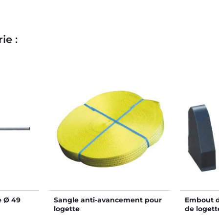
ie :
e Ø 49
Sangle anti-avancement pour
Embout de
logette
de logett