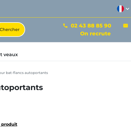
expand_more
02 43 88 85 90
phone
mail
On recrute
t veaux
our bat-flancs autoportants
utoportants
u produit