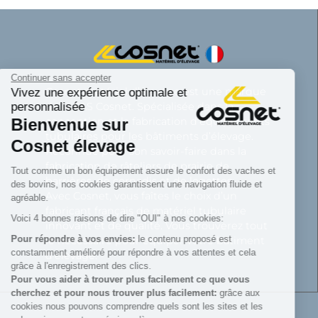
Continuer sans accepter
Cosnet matériel d’élevage est une marque
Vivez une expérience optimale et
personnalisée
de la SAS Cosnet. Spécialisée dans la
Bienvenue sur
conception et la fabrication d’équipements
tubulaires pour les bâtiments d’élevage.
Cosnet élevage
Reconnue pour son savoir-faire dans la
fabrication de râteliers de prairie de
Tout comme un bon équipement assure le confort des vaches et
barrières, de cornadis et de logettes.
des bovins, nos cookies garantissent une navigation fluide et
Avec Cosnet, vous faîtes le choix d’un
agréable.
fabricant français de matériel tubulaire
Voici 4 bonnes raisons de dire "OUI" à nos cookies:
innovant et de qualité. Vous trouverez tout
Pour répondre à vos envies:
le contenu proposé est
le nécessaire pour équiper votre bâtiment
constamment amélioré pour répondre à vos attentes et cela
d’élevage.
grâce à l'enregistrement des clics.
Pour vous aider à trouver plus facilement ce que vous
cherchez et pour nous trouver plus facilement:
grâce aux
cookies nous pouvons comprendre quels sont les sites et les