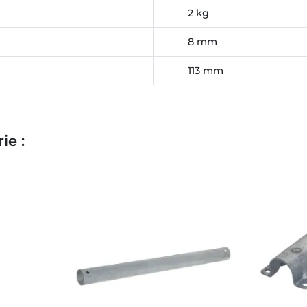
2 kg
8 mm
113 mm
ie :