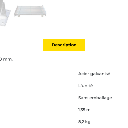
Description
80 mm.
Acier galvanisé
L'unité
Sans emballage
1,35 m
8,2 kg