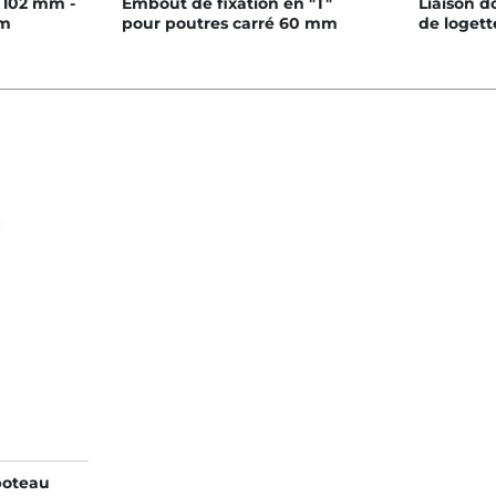
 102 mm -
Embout de fixation en "T"
Liaison d
mm
pour poutres carré 60 mm
de logett
poteau