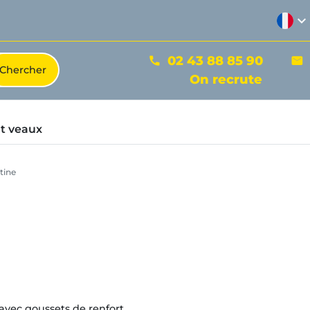
expand_more
02 43 88 85 90
phone
mail
On recrute
t veaux
tine
avec goussets de renfort