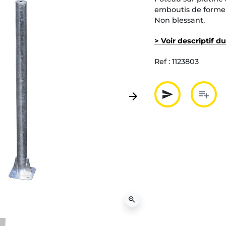
emboutis de forme 
Non blessant.
> Voir descriptif d
Ref :
1123803
send
playlist_add
arrow_forward
Suivant
Partager p
Ajout
zoom_in