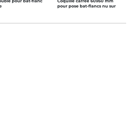
ouble pour bat-flanc
Coquille carree 60x60 mm
e
pour pose bat-flancs nu sur
poutre horizontale 60x60 mm
- Simple rangée