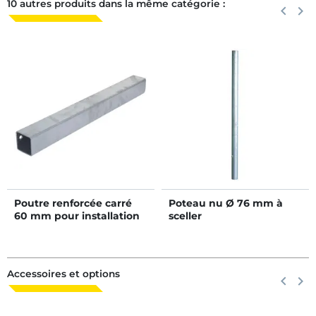
10 autres produits dans la même catégorie :
Précéden
keyboard_arrow_left
Suiva
keyboard_arrow_right
Poutre renforcée carré
Poteau nu Ø 76 mm à
60 mm pour installation
sceller
de bat-flancs de logette
Accessoires et options
Précéden
keyboard_arrow_left
Suiva
keyboard_arrow_right