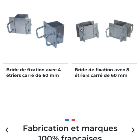
Bride de fixation avec 4
Bride de fixation avec 8
étriers carré de 60 mm
étriers carré de 60 mm
pour poteau carré 80x80
pour poteau carré 80x80
mm
mm
Fabrication et marques
Précédent
arrow_back
Suivan
arrow_forward
100% françaises