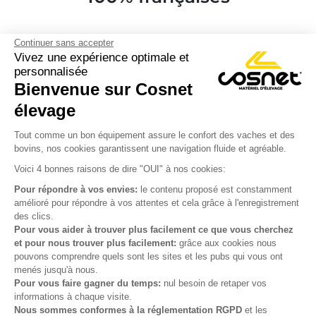
Continuer sans accepter
Vivez une expérience optimale et
personnalisée
Bienvenue sur Cosnet

élevage
S’inscrire à la newsletter

Tout comme un bon équipement assure le confort des vaches et des
bovins, nos cookies garantissent une navigation fluide et agréable.
Nous suivre

Voici 4 bonnes raisons de dire "OUI" à nos cookies:
Pour répondre à vos envies:
le contenu proposé est constamment
amélioré pour répondre à vos attentes et cela grâce à l'enregistrement
des clics.

Produits
Pour vous aider à trouver plus facilement ce que vous cherchez
et pour nous trouver plus facilement:
grâce aux cookies nous

Notre société
pouvons comprendre quels sont les sites et les pubs qui vous ont
menés jusqu'à nous.

Votre compte
Pour vous faire gagner du temps:
nul besoin de retaper vos
informations à chaque visite.
Nous sommes conformes à la réglementation RGPD
et les

Informations