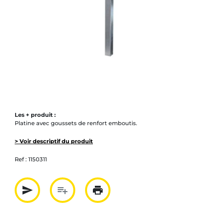
Les + produit :
Platine avec goussets de renfort emboutis.
> Voir descriptif du produit
Ref :
1150311
send
playlist_add
print
Partager par mail
Ajouter à la liste
Imprimer