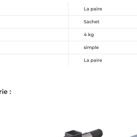
La paire
Sachet
4 kg
simple
La paire
ie :