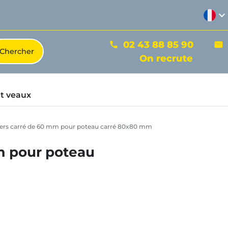
expand_more
02 43 88 85 90
phone
mail
On recrute
t veaux
triers carré de 60 mm pour poteau carré 80x80 mm
mm pour poteau