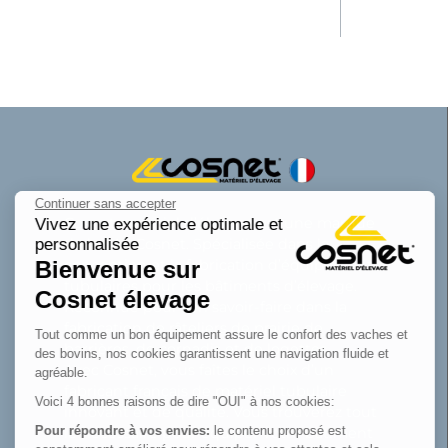
Continuer sans accepter
Cosnet matériel d’élevage est une marque
Vivez une expérience optimale et
personnalisée
de la SAS Cosnet. Spécialisée dans la
Bienvenue sur
conception et la fabrication d’équipements
tubulaires pour les bâtiments d’élevage.
Cosnet élevage
Reconnue pour son savoir-faire dans la
fabrication de râteliers de prairie de
Tout comme un bon équipement assure le confort des vaches et
barrières, de cornadis et de logettes.
des bovins, nos cookies garantissent une navigation fluide et
Avec Cosnet, vous faîtes le choix d’un
agréable.
fabricant français de matériel tubulaire
Voici 4 bonnes raisons de dire "OUI" à nos cookies:
innovant et de qualité. Vous trouverez tout
Pour répondre à vos envies:
le contenu proposé est
le nécessaire pour équiper votre bâtiment