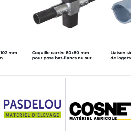
 102 mm -
Coquille carrée 80x80 mm
Liaison s
mm
pour pose bat-flancs nu sur
de logett
poteau 80x80 mm - Double
rangée