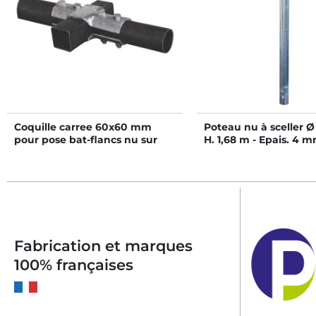
Coquille carree 60x60 mm
Poteau nu à sceller Ø
pour pose bat-flancs nu sur
H. 1,68 m - Epais. 4 
poutre horizontale 60x60 mm
- Double rangée
Fabrication et marques
100% françaises