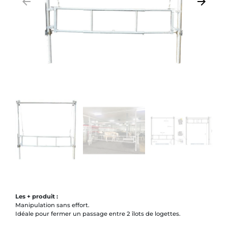
arrow_backward
arrow_forward
Précédent
Suivant
Les + produit :
Manipulation sans effort.
Idéale pour fermer un passage entre 2 îlots de logettes.