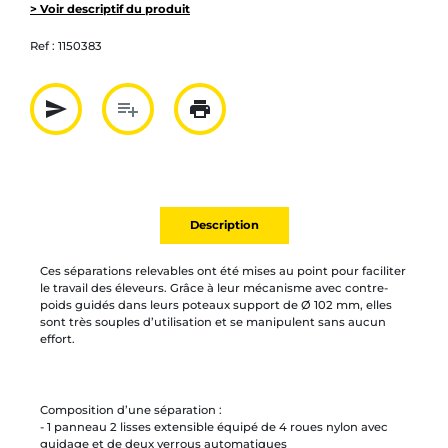
> Voir descriptif du produit
Ref :
1150383
send
playlist_add
print
Partager par mail
Ajouter à la liste
Imprimer
Description
Ces séparations relevables ont été mises au point pour faciliter
le travail des éleveurs. Grâce à leur mécanisme avec contre-
poids guidés dans leurs poteaux support de Ø 102 mm, elles
sont très souples d’utilisation et se manipulent sans aucun
effort.
Composition d’une séparation :
- 1 panneau 2 lisses extensible équipé de 4 roues nylon avec
guidage et de deux verrous automatiques