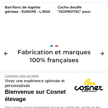
Bat-flanc de logette
Cache douille
génisse - EUROPE - L.1600
"ISOPROTEC" pour
x h.650 mm
poteau carré
Fabrication et marques
Précédent
arrow_back
Suivan
arrow_forward
100% françaises
Continuer sans accepter
Vivez une expérience optimale et
personnalisée
Bienvenue sur Cosnet

élevage
S’inscrire à la newsletter

Tout comme un bon équipement assure le confort des vaches et des