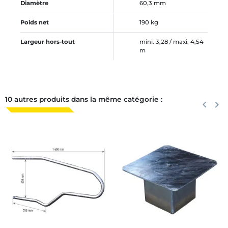
Diamètre
60,3 mm
Poids net
190 kg
Largeur hors-tout
mini. 3,28 / maxi. 4,54
m
10 autres produits dans la même catégorie :
Précéden
keyboard_arrow_left
Suiva
keyboard_arrow_right