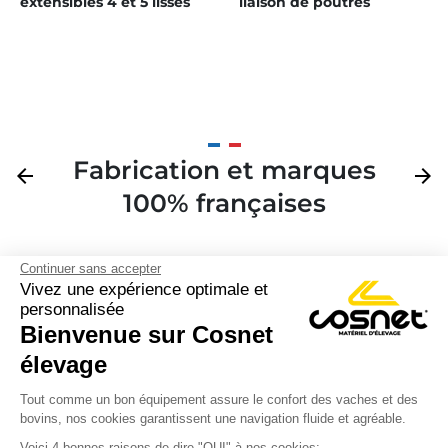
extensibles 4 et 5 lisses
liaison de poutres
pour bat-flancs
renforcées carré 60 mm
Fabrication et marques
Précédent
arrow_back
Suivan
arrow_forward
100% françaises
Continuer sans accepter
Vivez une expérience optimale et
personnalisée
Bienvenue sur Cosnet

élevage
S’inscrire à la newsletter

Tout comme un bon équipement assure le confort des vaches et des
bovins, nos cookies garantissent une navigation fluide et agréable.
Nous suivre

Voici 4 bonnes raisons de dire "OUI" à nos cookies: