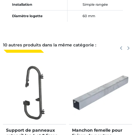
Installation
Simple rangée
Diamètre logette
60 mm
10 autres produits dans la même catégorie :
Précéden
keyboard_arrow_left
Suiva
keyboard_arrow_right
Support de panneaux
Manchon femelle pour