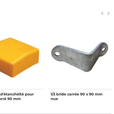
Précéd
keyboard_arrow_left
Suiv
keyboard_arrow_right
d'étanchéité pour
1/2 bride carrée 90 x 90 mm
arré 90 mm
nue