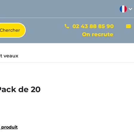
expand_more
02 43 88 85 90
phone
mail
On recrute
t veaux
 Pack de 20
u produit