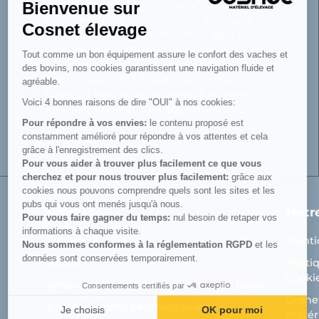
Bienvenue sur
conception et la fabrication d’équipements
tubulaires pour les bâtiments d’élevage.
Cosnet élevage
Reconnue pour son savoir-faire dans la
fabrication de râteliers de prairie de
Tout comme un bon équipement assure le confort des vaches et
barrières, de cornadis et de logettes.
des bovins, nos cookies garantissent une navigation fluide et
Avec Cosnet, vous faîtes le choix d’un
agréable.
fabricant français de matériel tubulaire
Voici 4 bonnes raisons de dire "OUI" à nos cookies:
innovant et de qualité. Vous trouverez tout
Pour répondre à vos envies:
le contenu proposé est
le nécessaire pour équiper votre bâtiment
constamment amélioré pour répondre à vos attentes et cela
d’élevage.
grâce à l'enregistrement des clics.
Pour vous aider à trouver plus facilement ce que vous
cherchez et pour nous trouver plus facilement:
grâce aux
cookies nous pouvons comprendre quels sont les sites et les
pubs qui vous ont menés jusqu'à nous.
Produits
Notr
Pour vous faire gagner du temps:
nul besoin de retaper vos
informations à chaque visite.
Matériel de prairie
Menti
Nous sommes conformes à la réglementation RGPD
et les
données sont conservées temporairement.
Auges
Politi
Cooki
Aménagement bâtiment d'élevage bovin
Consentements certifiés par
Cosnet
Aménagement bâtiment veaux
Je choisis
OK pour moi
matéri