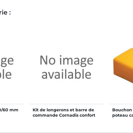
ie :
60/60 mm
Kit de longerons et barre de
Bouchon 
commande Cornadis confort
poteau c
SR en kit - 6 m