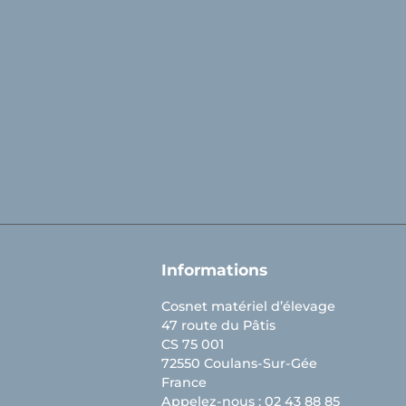
Facebook
YouTube
LinkedIn
Informations
Cosnet matériel d’élevage
47 route du Pâtis
CS 75 001
72550 Coulans-Sur-Gée
France
Appelez-nous :
02 43 88 85