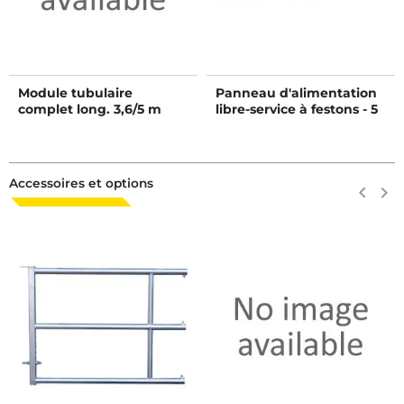
Module tubulaire
Panneau d'alimentation
complet long. 3,6/5 m
libre-service à festons - 5
avec stalle de césarienne
m/7 places
et panneau de blocage 4
lisses
Accessoires et options
Précéden
keyboard_arrow_left
Suiva
keyboard_arrow_right