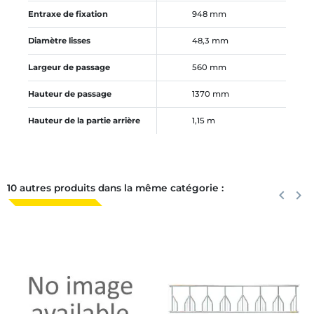
Entraxe de fixation
948 mm
Diamètre lisses
48,3 mm
Largeur de passage
560 mm
Hauteur de passage
1370 mm
Hauteur de la partie arrière
1,15 m
10 autres produits dans la même catégorie :
Précéden
keyboard_arrow_left
Suiva
keyboard_arrow_right