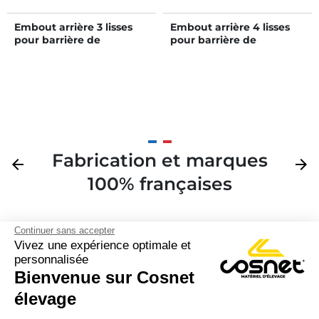
Embout arrière 3 lisses
Embout arrière 4 lisses
pour barrière de
pour barrière de
stabulation 2/3 m
stabulation 3/4 m
Fabrication et marques
Précédent
arrow_back
Suivan
arrow_forward
100% françaises
Continuer sans accepter
Vivez une expérience optimale et
personnalisée
Bienvenue sur Cosnet

élevage
S’inscrire à la newsletter
