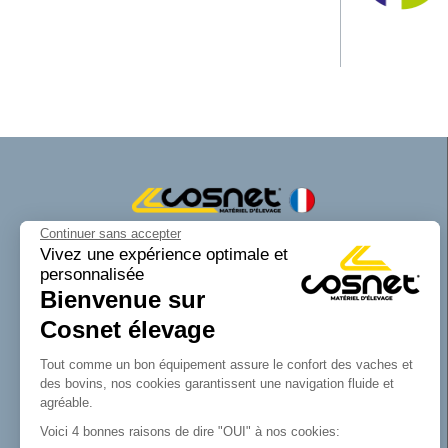
Continuer sans accepter
Cosnet matériel d’élevage est une marque
Vivez une expérience optimale et
personnalisée
de la SAS Cosnet. Spécialisée dans la
Bienvenue sur
conception et la fabrication d’équipements
tubulaires pour les bâtiments d’élevage.
Cosnet élevage
Reconnue pour son savoir-faire dans la
fabrication de râteliers de prairie de
Tout comme un bon équipement assure le confort des vaches et
barrières, de cornadis et de logettes.
des bovins, nos cookies garantissent une navigation fluide et
Avec Cosnet, vous faîtes le choix d’un
agréable.
fabricant français de matériel tubulaire
Voici 4 bonnes raisons de dire "OUI" à nos cookies:
innovant et de qualité. Vous trouverez tout