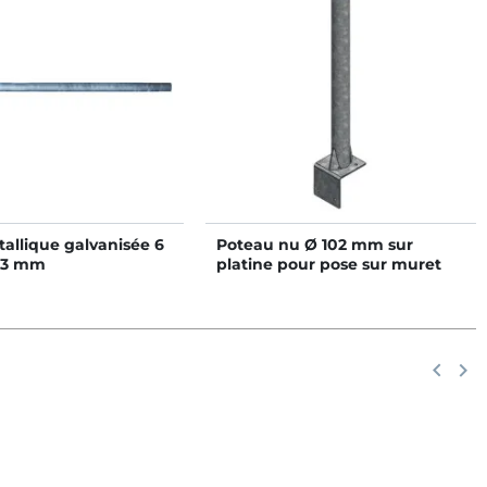
allique galvanisée 6
Poteau nu Ø 102 mm sur
,3 mm
platine pour pose sur muret
Précéd
keyboard_arrow_left
Suiv
keyboard_arrow_right