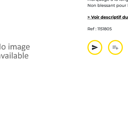
Non blessant pour 
> Voir descriptif d
Ref :
1151805
send
playlist_add
Partager p
Ajout