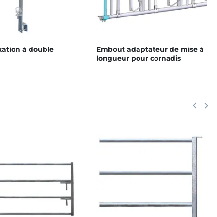
ixation à double
Embout adaptateur de mise à
longueur pour cornadis
Précéd
keyboard_arrow_left
Suiv
keyboard_arrow_right