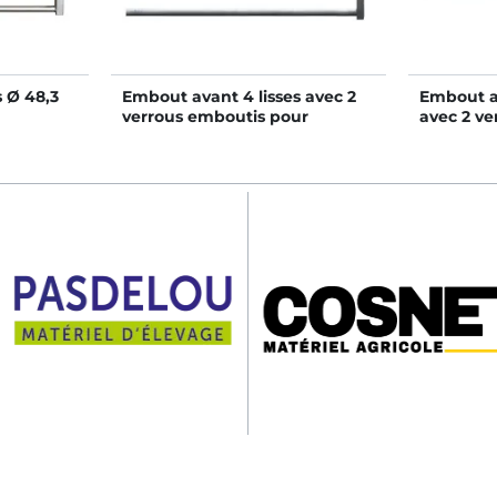
 Ø 48,3
Embout avant 4 lisses avec 2
Embout av
verrous emboutis pour
avec 2 v
ck
barrière de stabulation
barrière 