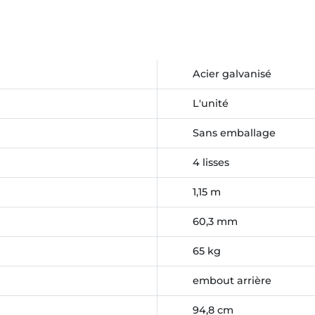
Acier galvanisé
L'unité
Sans emballage
4 lisses
1,15 m
60,3 mm
65 kg
embout arrière
94,8 cm