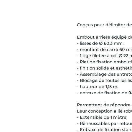
Conçus pour délimiter des
Embout arrière équipé de
- lisses de Ø 60,3 mm.
- montant de carré 60 m
- 1 tige filetée à œil Ø 2
- Plat de fixation embout
- finition solide et esthét
- Assemblage des entreto
- Blocage de toutes les li
- hauteur de 1,15 m.
- entraxe de fixation de
Permettent de répondre à d
Leur conception allie rob
- Extensible de 1 mètre.
- Réhaussables par reto
- Entraxe de fixation st