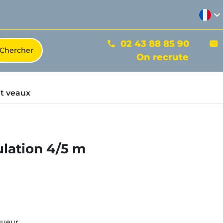
expand_more
02 43 88 85 90
phone
mail
On recrute
t veaux
ulation 4/5 m
gueur.