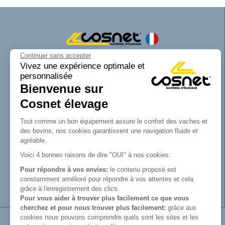
Continuer sans accepter
Cosnet matériel d’élevage est une marque
Vivez une expérience optimale et
personnalisée
de la SAS Cosnet. Spécialisée dans la
Bienvenue sur
conception et la fabrication d’équipements
tubulaires pour les bâtiments d’élevage.
Cosnet élevage
Reconnue pour son savoir-faire dans la
fabrication de râteliers de prairie de
Tout comme un bon équipement assure le confort des vaches et
barrières, de cornadis et de logettes.
des bovins, nos cookies garantissent une navigation fluide et
Avec Cosnet, vous faîtes le choix d’un
agréable.
fabricant français de matériel tubulaire
Voici 4 bonnes raisons de dire "OUI" à nos cookies:
innovant et de qualité. Vous trouverez tout
Pour répondre à vos envies:
le contenu proposé est
le nécessaire pour équiper votre bâtiment
constamment amélioré pour répondre à vos attentes et cela
d’élevage.
grâce à l'enregistrement des clics.
Pour vous aider à trouver plus facilement ce que vous
cherchez et pour nous trouver plus facilement:
grâce aux
cookies nous pouvons comprendre quels sont les sites et les