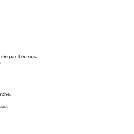
rrée par 3 écrous.
u.
rché.
sses.