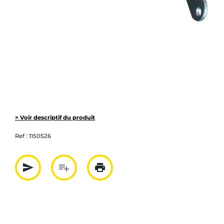
> Voir descriptif du produit
Ref :
1150526
send
playlist_add
print
Partager par mail
Ajouter à la liste
Imprimer