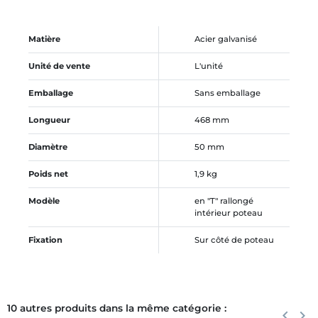
Matière
Acier galvanisé
Unité de vente
L'unité
Emballage
Sans emballage
Longueur
468 mm
Diamètre
50 mm
Poids net
1,9 kg
Modèle
en "T" rallongé
intérieur poteau
Fixation
Sur côté de poteau
10 autres produits dans la même catégorie :
Précéden
keyboard_arrow_left
Suiva
keyboard_arrow_right