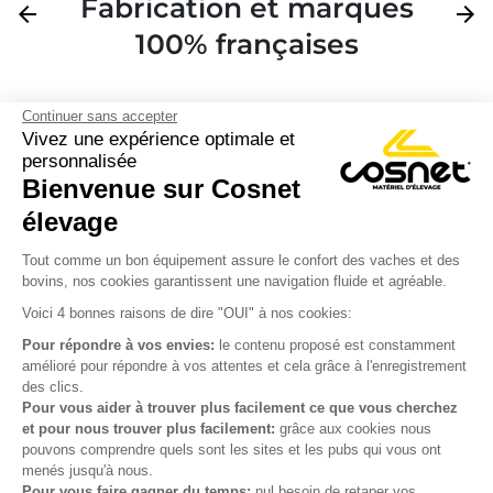
Fabrication et marques
Précédent
arrow_back
Suivan
arrow_forward
100% françaises
Continuer sans accepter
Vivez une expérience optimale et
personnalisée
Bienvenue sur Cosnet

élevage
S’inscrire à la newsletter

Tout comme un bon équipement assure le confort des vaches et des
bovins, nos cookies garantissent une navigation fluide et agréable.
Nous suivre

Voici 4 bonnes raisons de dire "OUI" à nos cookies:
Pour répondre à vos envies:
le contenu proposé est constamment
amélioré pour répondre à vos attentes et cela grâce à l'enregistrement
des clics.

Produits
Pour vous aider à trouver plus facilement ce que vous cherchez
et pour nous trouver plus facilement:
grâce aux cookies nous

Notre société
pouvons comprendre quels sont les sites et les pubs qui vous ont
menés jusqu'à nous.

Votre compte
Pour vous faire gagner du temps:
nul besoin de retaper vos