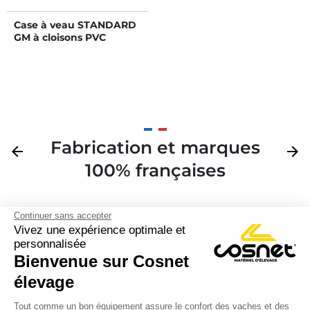
Case à veau STANDARD
GM à cloisons PVC
amovibles Long. 2,40 m
Fabrication et marques
Précédent
arrow_back
Suivan
arrow_forward
100% françaises
Continuer sans accepter
Vivez une expérience optimale et
personnalisée
Bienvenue sur Cosnet

élevage
S’inscrire à la newsletter

Tout comme un bon équipement assure le confort des vaches et des