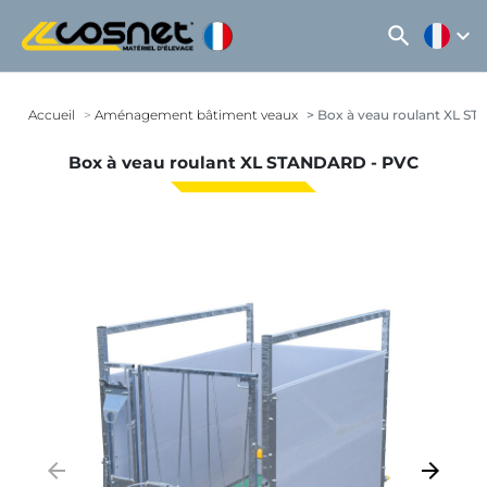
search
expand_more
Accueil
Aménagement bâtiment veaux
Box à veau roulant XL S
Box à veau roulant XL STANDARD - PVC
arrow_backward
arrow_forward
Précédent
Suivant