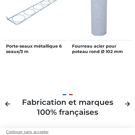
Porte-seaux métallique 6
Fourreau acier pour
seaux/3 m
poteau rond Ø 102 mm
Fabrication et marques
Précédent
arrow_back
Suivan
arrow_forward
100% françaises
Continuer sans accepter