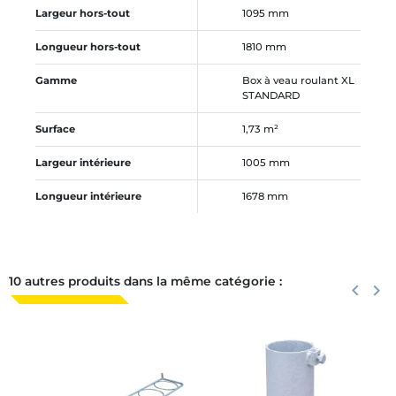
Largeur hors-tout
1095 mm
Longueur hors-tout
1810 mm
Gamme
Box à veau roulant XL
STANDARD
Surface
1,73 m²
Largeur intérieure
1005 mm
Longueur intérieure
1678 mm
10 autres produits dans la même catégorie :
Précéden
keyboard_arrow_left
Suiva
keyboard_arrow_right