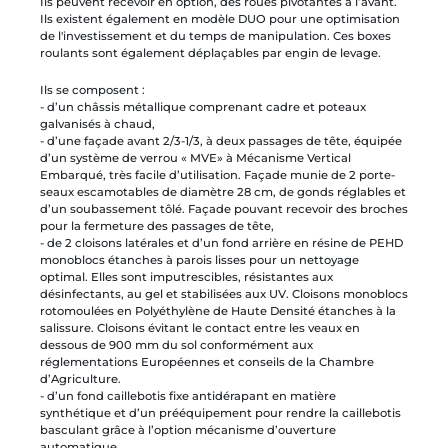
Ils peuvent recevoir en option, des roues pivotantes à l’avant.
Ils existent également en modèle DUO pour une optimisation
de l'investissement et du temps de manipulation. Ces boxes
roulants sont également déplaçables par engin de levage.
Ils se composent :
- d’un châssis métallique comprenant cadre et poteaux
galvanisés à chaud,
- d’une façade avant 2/3-1/3, à deux passages de tête, équipée
d’un système de verrou « MVE» à Mécanisme Vertical
Embarqué, très facile d’utilisation. Façade munie de 2 porte-
seaux escamotables de diamètre 28 cm, de gonds réglables et
d’un soubassement tôlé. Façade pouvant recevoir des broches
pour la fermeture des passages de tête,
- de 2 cloisons latérales et d’un fond arrière en résine de PEHD
monoblocs étanches à parois lisses pour un nettoyage
optimal. Elles sont imputrescibles, résistantes aux
désinfectants, au gel et stabilisées aux UV. Cloisons monoblocs
rotomoulées en Polyéthylène de Haute Densité étanches à la
salissure. Cloisons évitant le contact entre les veaux en
dessous de 900 mm du sol conformément aux
réglementations Européennes et conseils de la Chambre
d’Agriculture.
- d’un fond caillebotis fixe antidérapant en matière
synthétique et d’un prééquipement pour rendre la caillebotis
basculant grâce à l’option mécanisme d’ouverture
automatique,