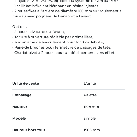
- 1 façade avant 2/3-1/3, équipée du système de verrou "MVE",
- 1 caillebotis fixe antidérapant en résine injectée,
- 2 roues fixes à l’arrière de diamètre 160 mm sur roulement à
rouleau avec pognées de transport à l’avant.
Options :
- 2 Roues pivotantes à l’avant,
- Toiture à ouverture réglable par crémaillère,
- Mécanisme de basculement pour fond caillebotis,
- Paire de broches pour fermeture de passages de tête,
- Chariot pivot à 2 roues pour un déplacement sans effort.
Unité de vente
L'unité
Emballage
Palette
Hauteur
1108 mm
Modèle
simple
Hauteur hors tout
1505 mm