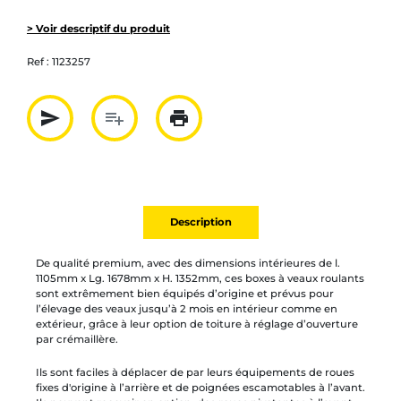
> Voir descriptif du produit
Ref :
1123257
send
playlist_add
print
Partager par mail
Ajouter à la liste
Imprimer
Description
De qualité premium, avec des dimensions intérieures de l.
1105mm x Lg. 1678mm x H. 1352mm, ces boxes à veaux roulants
sont extrêmement bien équipés d’origine et prévus pour
l’élevage des veaux jusqu’à 2 mois en intérieur comme en
extérieur, grâce à leur option de toiture à réglage d’ouverture
par crémaillère.
Ils sont faciles à déplacer de par leurs équipements de roues
fixes d'origine à l’arrière et de poignées escamotables à l’avant.