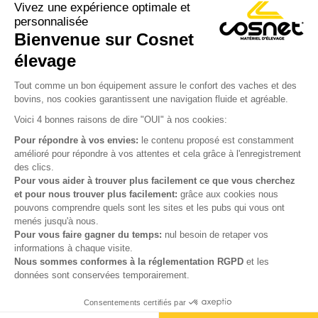
Vivez une expérience optimale et
personnalisée
Bienvenue sur Cosnet

élevage
S’inscrire à la newsletter

Tout comme un bon équipement assure le confort des vaches et des
bovins, nos cookies garantissent une navigation fluide et agréable.
Nous suivre

Voici 4 bonnes raisons de dire "OUI" à nos cookies:
Pour répondre à vos envies:
le contenu proposé est constamment
amélioré pour répondre à vos attentes et cela grâce à l'enregistrement
des clics.

Produits
Pour vous aider à trouver plus facilement ce que vous cherchez
et pour nous trouver plus facilement:
grâce aux cookies nous

Notre société
pouvons comprendre quels sont les sites et les pubs qui vous ont
menés jusqu'à nous.

Votre compte
Pour vous faire gagner du temps:
nul besoin de retaper vos
informations à chaque visite.
Nous sommes conformes à la réglementation RGPD
et les

Informations
données sont conservées temporairement.
Consentements certifiés par
© Cosnet 2026 -
Réalisation site e-commerce