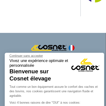
Continuer sans accepter
Cosnet matériel d’élevage est une marque
Vivez une expérience optimale et
personnalisée
de la SAS Cosnet. Spécialisée dans la
Bienvenue sur
conception et la fabrication d’équipements
tubulaires pour les bâtiments d’élevage.
Cosnet élevage
Reconnue pour son savoir-faire dans la
fabrication de râteliers de prairie de
Tout comme un bon équipement assure le confort des vaches et
barrières, de cornadis et de logettes.
des bovins, nos cookies garantissent une navigation fluide et
Avec Cosnet, vous faîtes le choix d’un
agréable.
fabricant français de matériel tubulaire
Voici 4 bonnes raisons de dire "OUI" à nos cookies:
innovant et de qualité. Vous trouverez tout