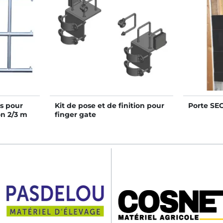
es pour
Kit de pose et de finition pour
Porte SE
on 2/3 m
finger gate