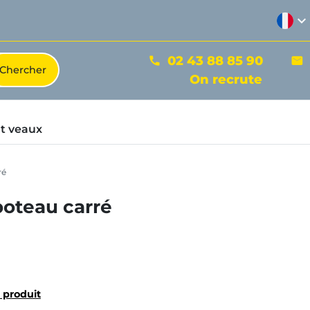
expand_more
02 43 88 85 90
phone
mail
On recrute
t veaux
ré
 poteau carré
u produit