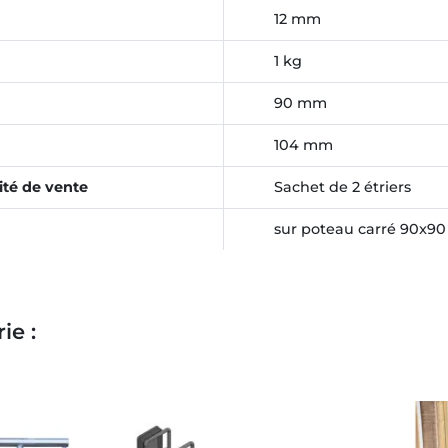
12 mm
1 kg
90 mm
104 mm
ité de vente
Sachet de 2 étriers
sur poteau carré 90x9
ie :