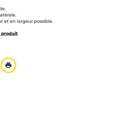
de.
atérale.
 et en largeur possible.
u produit
print
ar mail
er à la liste
Imprimer