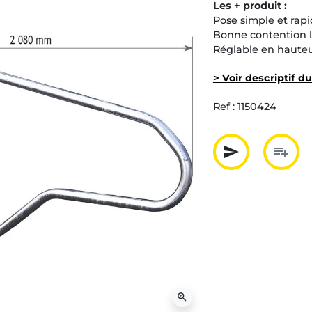
Les + produit :
Pose simple et rapi
Bonne contention l
Réglable en hauteur
> Voir descriptif d
Ref :
1150424
send
playlist_add
Partager p
Ajout
zoom_in