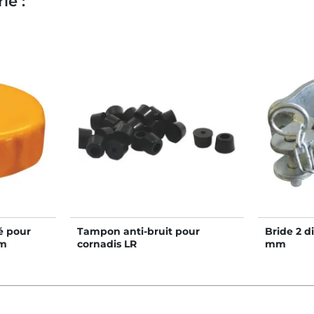
ie :
é pour
Tampon anti-bruit pour
Bride 2 d
mm
cornadis LR
mm