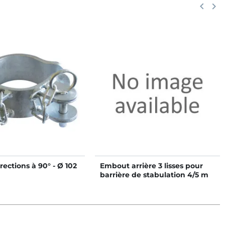
Précéd
keyboard_arrow_left
Suiv
keyboard_arrow_right
irections à 90° - Ø 102
Embout arrière 3 lisses pour
barrière de stabulation 4/5 m