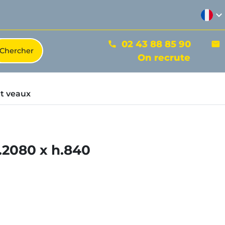
expand_more
02 43 88 85 90
phone
mail
On recrute
t veaux
.2080 x h.840