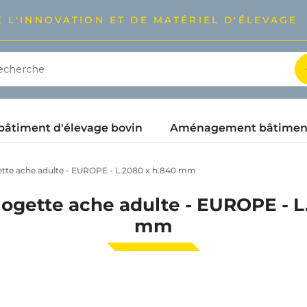
 L'INNOVATION ET DE MATÉRIEL D'ÉLEVAGE
timent d'élevage bovin
Aménagement bâtimen
ette ache adulte - EUROPE - L.2080 x h.840 mm
 logette ache adulte - EUROPE - L
mm