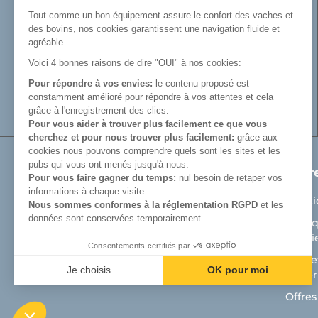
fabrication de râteliers de prairie de
Tout comme un bon équipement assure le confort des vaches et
barrières, de cornadis et de logettes.
des bovins, nos cookies garantissent une navigation fluide et
Avec Cosnet, vous faîtes le choix d’un
agréable.
fabricant français de matériel tubulaire
Voici 4 bonnes raisons de dire "OUI" à nos cookies:
innovant et de qualité. Vous trouverez tout
Pour répondre à vos envies:
le contenu proposé est
le nécessaire pour équiper votre bâtiment
constamment amélioré pour répondre à vos attentes et cela
d’élevage.
grâce à l'enregistrement des clics.
Pour vous aider à trouver plus facilement ce que vous
cherchez et pour nous trouver plus facilement:
grâce aux
cookies nous pouvons comprendre quels sont les sites et les
pubs qui vous ont menés jusqu'à nous.
Produits
Notr
Pour vous faire gagner du temps:
nul besoin de retaper vos
informations à chaque visite.
Matériel de prairie
Menti
Nous sommes conformes à la réglementation RGPD
et les
données sont conservées temporairement.
Auges
Politi
Cooki
Aménagement bâtiment d'élevage bovin
Consentements certifiés par
Cosnet
Aménagement bâtiment veaux
Je choisis
OK pour moi
matéri
Axeptio consent
Plateforme de Gestion du Consentement : Personnalisez vos Optio
Offres