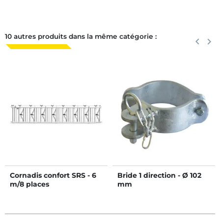
10 autres produits dans la même catégorie :
Précéden
keyboard_arrow_left
Suiva
keyboard_arrow_right
Cornadis confort SRS - 6
Bride 1 direction - Ø 102
m/8 places
mm