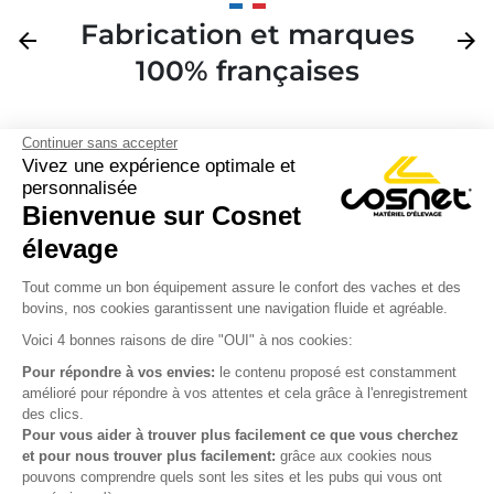
Fabrication et marques
Précédent
arrow_back
Suivan
arrow_forward
100% françaises
Continuer sans accepter
Vivez une expérience optimale et
personnalisée
Bienvenue sur Cosnet

élevage
S’inscrire à la newsletter

Tout comme un bon équipement assure le confort des vaches et des
bovins, nos cookies garantissent une navigation fluide et agréable.
Nous suivre

Voici 4 bonnes raisons de dire "OUI" à nos cookies:
Pour répondre à vos envies:
le contenu proposé est constamment
amélioré pour répondre à vos attentes et cela grâce à l'enregistrement
des clics.

Produits
Pour vous aider à trouver plus facilement ce que vous cherchez
et pour nous trouver plus facilement:
grâce aux cookies nous

Notre société
pouvons comprendre quels sont les sites et les pubs qui vous ont