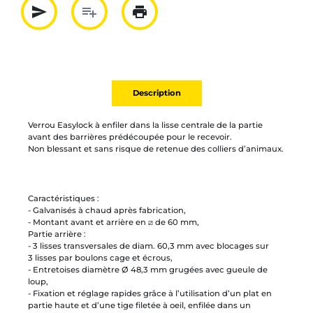
send
playlist_add
print
Partager par mail
Ajouter à la liste
Imprimer
Description
Verrou Easylock à enfiler dans la lisse centrale de la partie
avant des barrières prédécoupée pour le recevoir.
Non blessant et sans risque de retenue des colliers d’animaux.
Caractéristiques :
- Galvanisés à chaud après fabrication,
- Montant avant et arrière en ⧄ de 60 mm,
Partie arrière :
- 3 lisses transversales de diam. 60,3 mm avec blocages sur
3 lisses par boulons cage et écrous,
- Entretoises diamètre Ø 48,3 mm grugées avec gueule de
loup,
- Fixation et réglage rapides grâce à l’utilisation d’un plat en
partie haute et d’une tige filetée à oeil, enfilée dans un