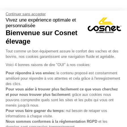
Continuer sans accepter
Vivez une expérience optimale et
personnalisée
Bienvenue sur Cosnet

élevage
S’inscrire à la newsletter

Tout comme un bon équipement assure le confort des vaches et des
bovins, nos cookies garantissent une navigation fluide et agréable.
Nous suivre

Voici 4 bonnes raisons de dire "OUI" à nos cookies:
Pour répondre à vos envies:
le contenu proposé est constamment
amélioré pour répondre à vos attentes et cela grâce à l'enregistrement
des clics.

Produits
Pour vous aider à trouver plus facilement ce que vous cherchez
et pour nous trouver plus facilement:
grâce aux cookies nous

Notre société
pouvons comprendre quels sont les sites et les pubs qui vous ont
menés jusqu'à nous.

Votre compte
Pour vous faire gagner du temps:
nul besoin de retaper vos
informations à chaque visite.
Nous sommes conformes à la réglementation RGPD
et les

Informations
données sont conservées temporairement.