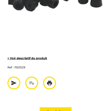
> Voir descriptif du produit
Ref :
1150529
send
playlist_add
print
Partager par mail
Ajouter à la liste
Imprimer