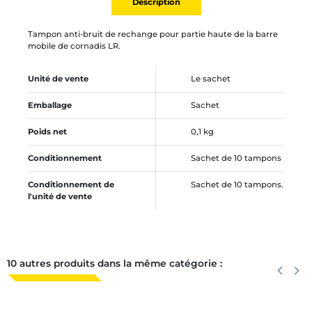
Description
Tampon anti-bruit de rechange pour partie haute de la barre
mobile de cornadis LR.
Unité de vente
Le sachet
Emballage
Sachet
Poids net
0,1 kg
Conditionnement
Sachet de 10 tampons
Conditionnement de
Sachet de 10 tampons.
l'unité de vente
10 autres produits dans la même catégorie :
Précéden
keyboard_arrow_left
Suiva
keyboard_arrow_right