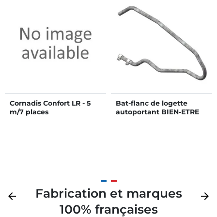
Cornadis Confort LR - 5
Bat-flanc de logette
m/7 places
autoportant BIEN-ETRE
Fabrication et marques
Précédent
arrow_back
Suivan
arrow_forward
100% françaises