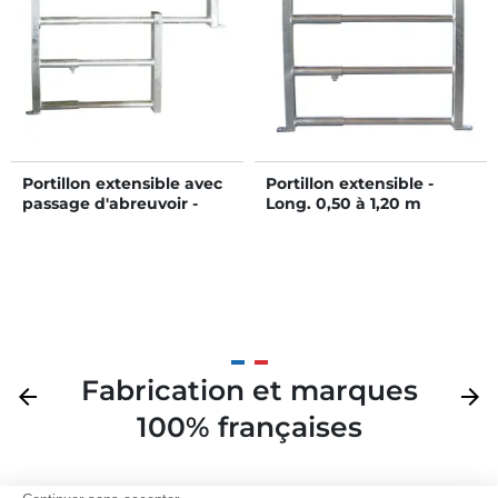
Portillon extensible avec
Portillon extensible -
passage d'abreuvoir -
Long. 0,50 à 1,20 m
Long. 0,85 à 1,20 m
Fabrication et marques
Précédent
arrow_back
Suivan
arrow_forward
100% françaises