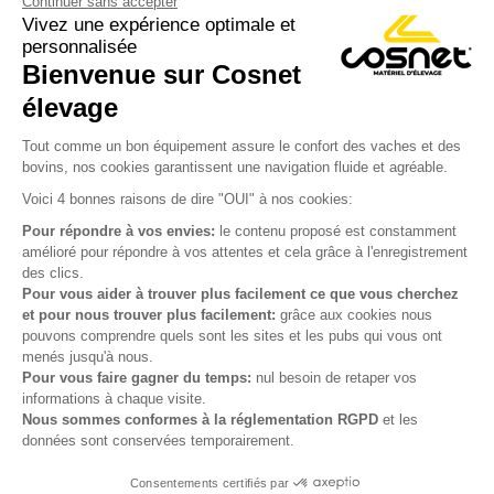
Continuer sans accepter
Vivez une expérience optimale et
personnalisée
Bienvenue sur Cosnet

élevage
S’inscrire à la newsletter

Tout comme un bon équipement assure le confort des vaches et des
bovins, nos cookies garantissent une navigation fluide et agréable.
Nous suivre

Voici 4 bonnes raisons de dire "OUI" à nos cookies:
Pour répondre à vos envies:
le contenu proposé est constamment
amélioré pour répondre à vos attentes et cela grâce à l'enregistrement
des clics.

Produits
Pour vous aider à trouver plus facilement ce que vous cherchez
et pour nous trouver plus facilement:
grâce aux cookies nous

Notre société
pouvons comprendre quels sont les sites et les pubs qui vous ont
menés jusqu'à nous.

Votre compte
Pour vous faire gagner du temps:
nul besoin de retaper vos
informations à chaque visite.
Nous sommes conformes à la réglementation RGPD
et les

Informations
données sont conservées temporairement.
Consentements certifiés par
© Cosnet 2026 -
Réalisation site e-commerce