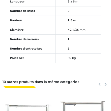
Longueur
5 à 6 m
Nombre de lisses
7
Hauteur
1,15 m
Diamètre
42,4/35 mm
Nombre de verrous
1
Nombre d'entretoises
3
Poids net
92 kg
10 autres produits dans la même catégorie :
Précéden
keyboard_arrow_left
Suiva
keyboard_arrow_right