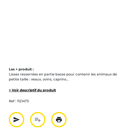
Les + produit :
Lisses resserrées en partie basse pour contenir les animaux de
petite taille : veaux, ovins, caprins...
> Voir descriptif du produit
Ref :
1121473
send
playlist_add
print
Partager par mail
Ajouter à la liste
Imprimer