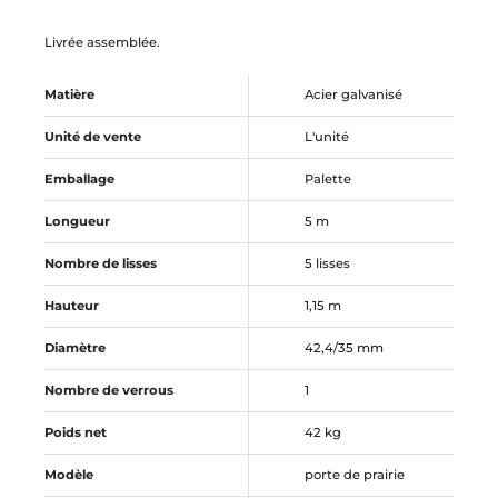
Livrée assemblée.
Matière
Acier galvanisé
Unité de vente
L'unité
Emballage
Palette
Longueur
5 m
Nombre de lisses
5 lisses
Hauteur
1,15 m
Diamètre
42,4/35 mm
Nombre de verrous
1
Poids net
42 kg
Modèle
porte de prairie