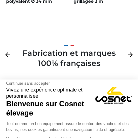
polyvalent Ø 34 mm
grillagée 3 m
Fabrication et marques
Précédent
arrow_back
Suivan
arrow_forward
100% françaises
Continuer sans accepter
Vivez une expérience optimale et
personnalisée
Bienvenue sur Cosnet

élevage
S’inscrire à la newsletter

Tout comme un bon équipement assure le confort des vaches et des
bovins, nos cookies garantissent une navigation fluide et agréable.
Nous suivre
