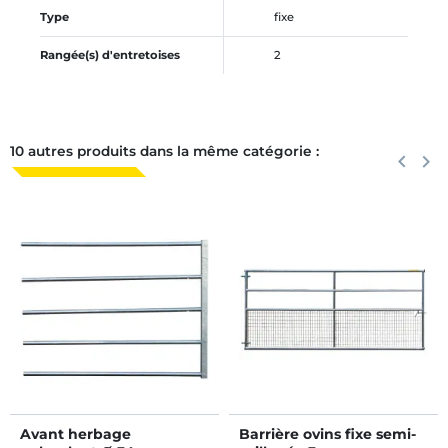
Type
fixe
Rangée(s) d'entretoises
2
10 autres produits dans la même catégorie :
Précéden
keyboard_arrow_left
Suiva
keyboard_arrow_right
Avant herbage
Barrière ovins fixe semi-