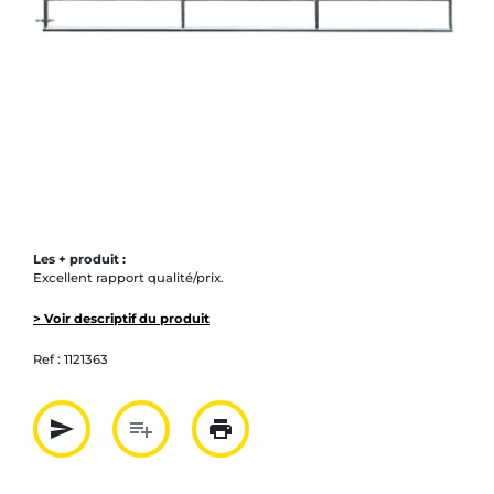
Les + produit :
Excellent rapport qualité/prix.
> Voir descriptif du produit
Ref :
1121363
send
playlist_add
print
Partager par mail
Ajouter à la liste
Imprimer