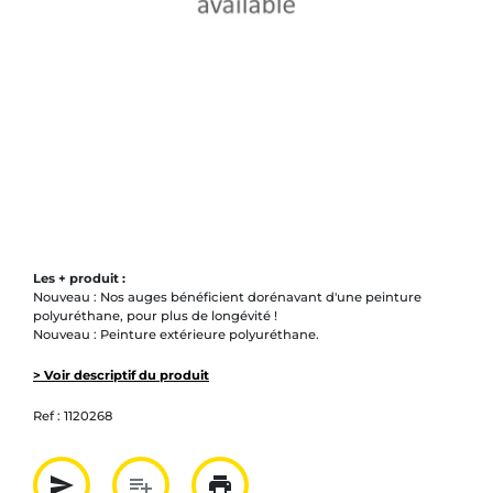
Les + produit :
Nouveau : Nos auges bénéficient dorénavant d'une peinture
polyuréthane, pour plus de longévité !
Nouveau : Peinture extérieure polyuréthane.
> Voir descriptif du produit
Ref :
1120268
send
playlist_add
print