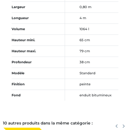
Largeur
0,80 m
Longueur
4 m
Volume
1064 l
Hauteur mini.
65 cm
Hauteur maxi.
79 cm
Profondeur
38 cm
Modèle
Standard
Finition
peinte
Fond
enduit bitumineux
10 autres produits dans la même catégorie :
Précéden
keyboard_arrow_left
Suiva
keyboard_arrow_right