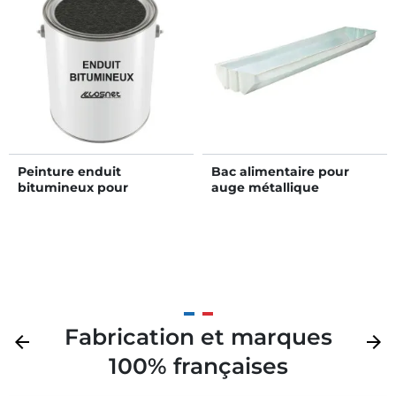
Peinture enduit
Bac alimentaire pour
bitumineux pour
auge métallique
poteaux
renforcée ou standard
Fabrication et marques
Précédent
arrow_back
Suivan
arrow_forward
100% françaises