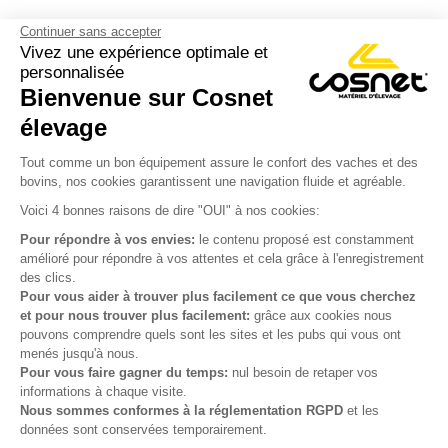
Continuer sans accepter
Vivez une expérience optimale et
personnalisée
Bienvenue sur Cosnet

élevage
S’inscrire à la newsletter

Tout comme un bon équipement assure le confort des vaches et des
bovins, nos cookies garantissent une navigation fluide et agréable.
Nous suivre

Voici 4 bonnes raisons de dire "OUI" à nos cookies:
Pour répondre à vos envies:
le contenu proposé est constamment
amélioré pour répondre à vos attentes et cela grâce à l'enregistrement
des clics.

Produits
Pour vous aider à trouver plus facilement ce que vous cherchez
et pour nous trouver plus facilement:
grâce aux cookies nous

Notre société
pouvons comprendre quels sont les sites et les pubs qui vous ont
menés jusqu'à nous.

Votre compte
Pour vous faire gagner du temps:
nul besoin de retaper vos
informations à chaque visite.
Nous sommes conformes à la réglementation RGPD
et les

Informations
données sont conservées temporairement.