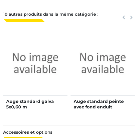
10 autres produits dans la même catégorie :
Précéden
keyboard_arrow_left
Suiva
keyboard_arrow_right
Auge standard galva
Auge standard peinte
5x0,60 m
avec fond enduit
bitumineux 4x0,60 m
Accessoires et options