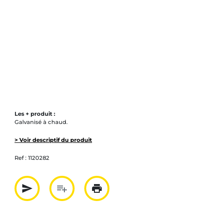
Les + produit :
Galvanisé à chaud.
> Voir descriptif du produit
Ref :
1120282
send
playlist_add
print
Partager par mail
Ajouter à la liste
Imprimer