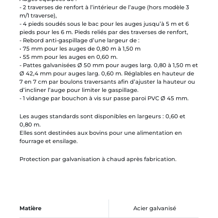
- 2 traverses de renfort à l’intérieur de l’auge (hors modèle 3
m/1 traverse),
- 4 pieds soudés sous le bac pour les auges jusqu’à 5 m et 6
pieds pour les 6 m. Pieds reliés par des traverses de renfort,
- Rebord anti-gaspillage d’une largeur de :
• 75 mm pour les auges de 0,80 m à 1,50 m
• 55 mm pour les auges en 0,60 m.
- Pattes galvanisées Ø 50 mm pour auges larg. 0,80 à 1,50 m et
Ø 42,4 mm pour auges larg. 0,60 m. Réglables en hauteur de
7 en 7 cm par boulons traversants afin d’ajuster la hauteur ou
d’incliner l’auge pour limiter le gaspillage.
- 1 vidange par bouchon à vis sur passe paroi PVC Ø 45 mm.
Les auges standards sont disponibles en largeurs : 0,60 et
0,80 m.
​​​Elles sont destinées aux bovins pour une alimentation en
fourrage et ensilage.
Protection par galvanisation à chaud après fabrication.
Matière
Acier galvanisé