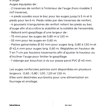
d’auge.
Auges équipées de :
- 2 traverses de renfort à l’intérieur de l’auge (hors modèle 3
m/1 traverse),
- 4 pieds soudés sous le bac pour les auges jusqu’à 5 m et 6
pieds pour les 6 m. Pieds reliés par des traverses de renfort,
- 4 goussets triangulaires de renfort reliant les pieds au bac
d’auge afin d’accroître la stabilité et la solidité de l’ensemble,
- Rebord anti-gaspillage d’une largeur de :
• 75 mm pour les auges de 0,80 m à 1,50 m
• 55 mm pour les auges en 0,60 m.
- Pattes galvanisées Ø 50 mm pour auges larg. 0,80 à 1,50 m et
Ø 42,4 mm pour auges larg. 0,60 m. Réglables en hauteur de
7 en 7 cm par boulons traversants afin d’ajuster la hauteur ou
d’incliner l’auge pour limiter le gaspillage.
- 1 vidange par bouchon à vis sur passe paroi PVC Ø 45 mm.
Les auges renforcées peintes sont disponibles en plusieurs
largeurs : 0,60 ; 0,80 ; 1,00 ; 1,20 et 1,50 m.
Elles sont destinées aux bovins pour une alimentation en
fourrage et ensilage.
Matière
Acier