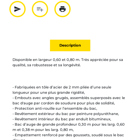
send
playlist_add
print
Partager par mail
Ajouter à la liste
Imprimer
Description
Disponible en largeur 0,60 et 0,80 m. Très appréciée pour sa
qualité, sa robustesse et sa longévité.
- Fabriquées en tôle d’acier de 2 mm pliée d’une seule
longueur pour une plus grande rigidité,
- Embouts avec angles grugés, assemblés superposés avec le
bac d'auge par cordon de soudure pour plus de solidité,
- Protection anti-rouille sur l’ensemble du bac,
- Revêtement extérieur du bac par peinture polyuréthane,
- Revêtement intérieur du bac par enduit bitumineux,
- Bac d’auge de grande profondeur 0,30 m pour les larg. 0,60
m et 0,38 m pour les larg. 0,80 m,
- Empattement renforcé par des goussets, soudé sous le bac