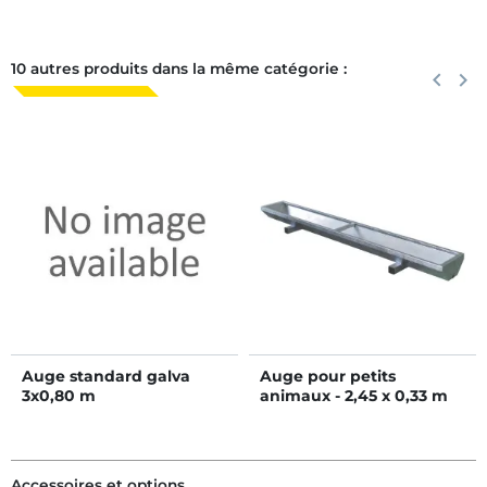
10 autres produits dans la même catégorie :
Précéden
keyboard_arrow_left
Suiva
keyboard_arrow_right
Auge standard galva
Auge pour petits
3x0,80 m
animaux - 2,45 x 0,33 m
Accessoires et options