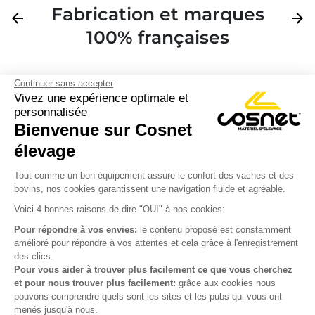
Fabrication et marques
Précédent
arrow_back
Suivan
arrow_forward
100% françaises
Continuer sans accepter
Vivez une expérience optimale et
personnalisée
Bienvenue sur Cosnet

élevage
S’inscrire à la newsletter

Tout comme un bon équipement assure le confort des vaches et des
bovins, nos cookies garantissent une navigation fluide et agréable.
Nous suivre

Voici 4 bonnes raisons de dire "OUI" à nos cookies:
Pour répondre à vos envies:
le contenu proposé est constamment
amélioré pour répondre à vos attentes et cela grâce à l'enregistrement
des clics.

Produits
Pour vous aider à trouver plus facilement ce que vous cherchez
et pour nous trouver plus facilement:
grâce aux cookies nous

Notre société
pouvons comprendre quels sont les sites et les pubs qui vous ont
menés jusqu'à nous.