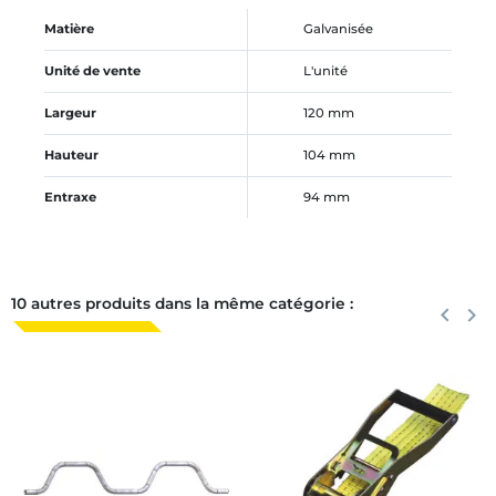
Matière
Galvanisée
Unité de vente
L'unité
Largeur
120 mm
Hauteur
104 mm
Entraxe
94 mm
10 autres produits dans la même catégorie :
Précéden
keyboard_arrow_left
Suiva
keyboard_arrow_right