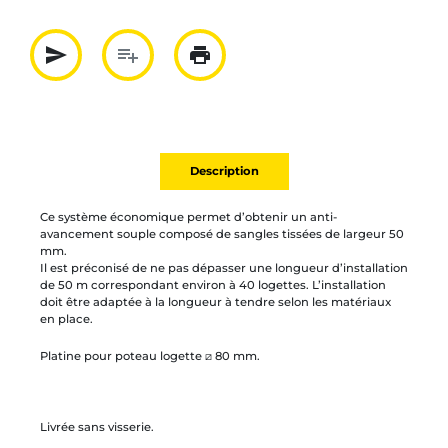
send
playlist_add
print
Partager par mail
Ajouter à la liste
Imprimer
Description
Ce système économique permet d’obtenir un anti-
avancement souple composé de sangles tissées de largeur 50
mm.
Il est préconisé de ne pas dépasser une longueur d’installation
de 50 m correspondant environ à 40 logettes. L’installation
doit être adaptée à la longueur à tendre selon les matériaux
en place.
Platine pour poteau logette ⧄ 80 mm.
Livrée sans visserie.