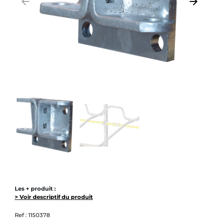
arrow_backward
arrow_forward
Précédent
Suivant
Les + produit :
> Voir descriptif du produit
Ref :
1150378