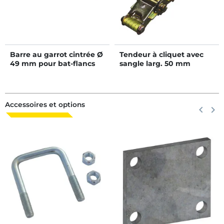
Barre au garrot cintrée Ø
Tendeur à cliquet avec
49 mm pour bat-flancs
sangle larg. 50 mm
Accessoires et options
Précéden
keyboard_arrow_left
Suiva
keyboard_arrow_right