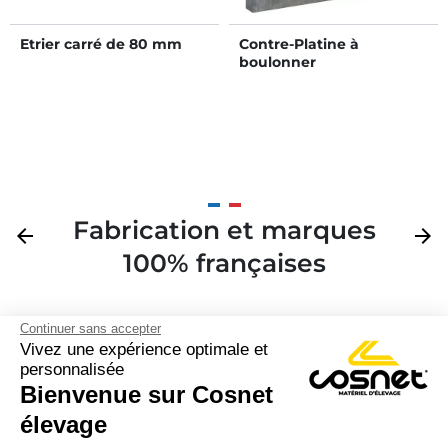
Etrier carré de 80 mm
Contre-Platine à
boulonner
Fabrication et marques
Précédent
arrow_back
Suivan
arrow_forward
100% françaises
Continuer sans accepter
Vivez une expérience optimale et
personnalisée
Bienvenue sur Cosnet

élevage
S’inscrire à la newsletter
