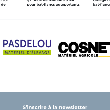
u sol
1/2 bride de fixation au sol
Oméga de 
c de
pour bat-flancs autoportants
bat-flanc
S’inscrire à la newsletter