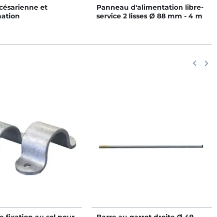
 césarienne et
Panneau d'alimentation libre-
nation
service 2 lisses Ø 88 mm - 4 m
Précéd
keyboard_arrow_left
Suiv
keyboard_arrow_right