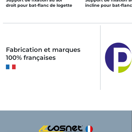
Support de fixation au sol
Support de fixation a
droit pour bat-flanc de logette
incline pour bat-flan
logette
Fabrication et marques
100% françaises