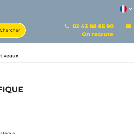
expand_more
02 43 88 85 90
phone
mail
On recrute
t veaux
IFIQUE
atérale.