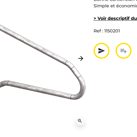
Simple et économiq
> Voir descriptif d
Ref :
1150201
send
playlist_add
arrow_forward
Partager p
Ajout
Suivant
zoom_in