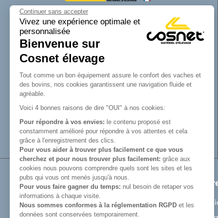
Continuer sans accepter
Cosnet matériel d’élevage est une marque
Vivez une expérience optimale et
personnalisée
de la SAS Cosnet. Spécialisée dans la
Bienvenue sur
conception et la fabrication d’équipements
tubulaires pour les bâtiments d’élevage.
Cosnet élevage
Reconnue pour son savoir-faire dans la
fabrication de râteliers de prairie de
Tout comme un bon équipement assure le confort des vaches et
barrières, de cornadis et de logettes.
des bovins, nos cookies garantissent une navigation fluide et
Avec Cosnet, vous faîtes le choix d’un
agréable.
fabricant français de matériel tubulaire
Voici 4 bonnes raisons de dire "OUI" à nos cookies:
innovant et de qualité. Vous trouverez tout
Pour répondre à vos envies:
le contenu proposé est
le nécessaire pour équiper votre bâtiment
constamment amélioré pour répondre à vos attentes et cela
d’élevage.
grâce à l'enregistrement des clics.
Pour vous aider à trouver plus facilement ce que vous
cherchez et pour nous trouver plus facilement:
grâce aux
cookies nous pouvons comprendre quels sont les sites et les
pubs qui vous ont menés jusqu'à nous.
Produits
Notr
Pour vous faire gagner du temps:
nul besoin de retaper vos
informations à chaque visite.
Matériel de prairie
Menti
Nous sommes conformes à la réglementation RGPD
et les
données sont conservées temporairement.
Auges
Politi