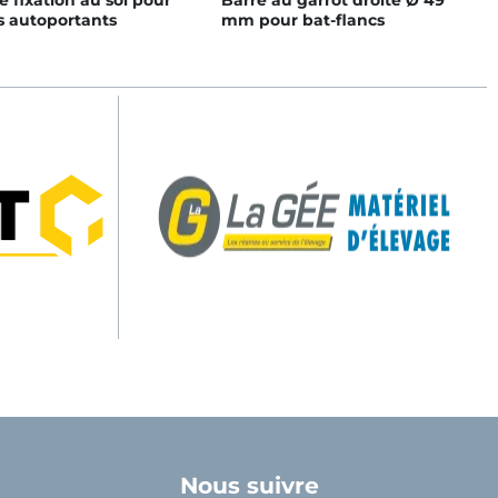
fixation au sol pour
Barre au garrot droite Ø 49
s autoportants
mm pour bat-flancs
Nous suivre