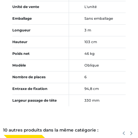
Unité de vente
L'unité
Emballage
Sans emballage
Longueur
3 m
Hauteur
103 cm
Poids net
46 kg
Modèle
Oblique
Nombre de places
6
Entraxe de fixation
94,8 cm
Largeur passage de tête
330 mm
10 autres produits dans la même catégorie :
Précéden
keyboard_arrow_left
Suiva
keyboard_arrow_right