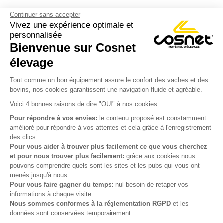
Continuer sans accepter
Vivez une expérience optimale et
personnalisée
Bienvenue sur Cosnet

élevage
S’inscrire à la newsletter

Tout comme un bon équipement assure le confort des vaches et des
bovins, nos cookies garantissent une navigation fluide et agréable.
Nous suivre

Voici 4 bonnes raisons de dire "OUI" à nos cookies:
Pour répondre à vos envies:
le contenu proposé est constamment
amélioré pour répondre à vos attentes et cela grâce à l'enregistrement
des clics.

Produits
Pour vous aider à trouver plus facilement ce que vous cherchez
et pour nous trouver plus facilement:
grâce aux cookies nous

Notre société
pouvons comprendre quels sont les sites et les pubs qui vous ont
menés jusqu'à nous.

Votre compte
Pour vous faire gagner du temps:
nul besoin de retaper vos
informations à chaque visite.
Nous sommes conformes à la réglementation RGPD
et les

Informations
données sont conservées temporairement.