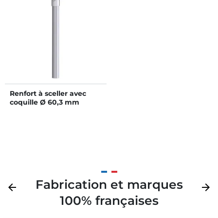
Renfort à sceller avec
coquille Ø 60,3 mm
Fabrication et marques
Précédent
arrow_back
Suivan
arrow_forward
100% françaises