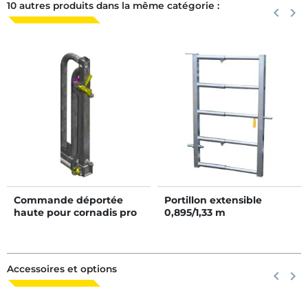
10 autres produits dans la même catégorie :
Précéden
keyboard_arrow_left
Suiva
keyboard_arrow_right
Commande déportée
Portillon extensible
haute pour cornadis pro
0,895/1,33 m
suédois
Accessoires et options
Précéden
keyboard_arrow_left
Suiva
keyboard_arrow_right