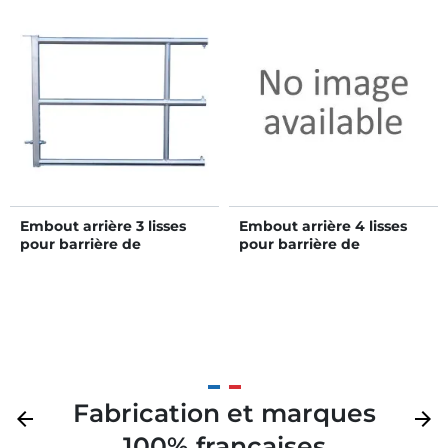
Embout arrière 3 lisses
Embout arrière 4 lisses
pour barrière de
pour barrière de
stabulation 2/3 m
stabulation 3/4 m
Fabrication et marques
Précédent
arrow_back
Suivan
arrow_forward
100% françaises