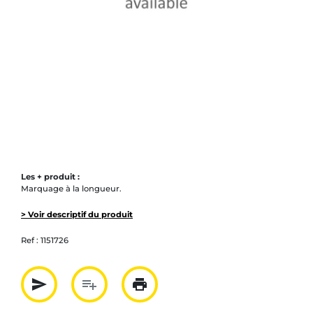
Les + produit :
Marquage à la longueur.
> Voir descriptif du produit
Ref :
1151726
send
playlist_add
print
Partager par mail
Ajouter à la liste
Imprimer