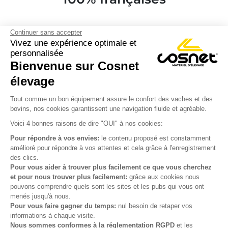
Continuer sans accepter
Vivez une expérience optimale et
personnalisée
Bienvenue sur Cosnet

élevage
S’inscrire à la newsletter

Tout comme un bon équipement assure le confort des vaches et des
bovins, nos cookies garantissent une navigation fluide et agréable.
Nous suivre

Voici 4 bonnes raisons de dire "OUI" à nos cookies:
Pour répondre à vos envies:
le contenu proposé est constamment
amélioré pour répondre à vos attentes et cela grâce à l'enregistrement
des clics.

Produits
Pour vous aider à trouver plus facilement ce que vous cherchez
et pour nous trouver plus facilement:
grâce aux cookies nous

Notre société
pouvons comprendre quels sont les sites et les pubs qui vous ont
menés jusqu'à nous.

Votre compte
Pour vous faire gagner du temps:
nul besoin de retaper vos
informations à chaque visite.
Nous sommes conformes à la réglementation RGPD
et les

Informations