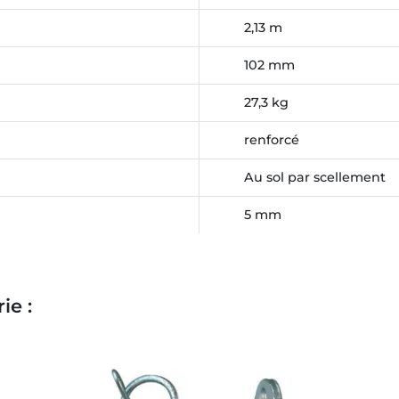
2,13 m
102 mm
27,3 kg
renforcé
Au sol par scellement
5 mm
ie :