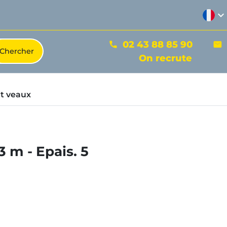
expand_more
02 43 88 85 90
phone
mail
On recrute
t veaux
3 m - Epais. 5