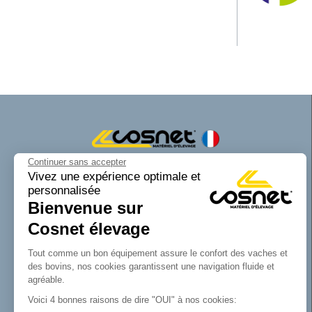
Continuer sans accepter
Cosnet matériel d’élevage est une marque
Vivez une expérience optimale et
personnalisée
de la SAS Cosnet. Spécialisée dans la
Bienvenue sur
conception et la fabrication d’équipements
tubulaires pour les bâtiments d’élevage.
Cosnet élevage
Reconnue pour son savoir-faire dans la
fabrication de râteliers de prairie de
Tout comme un bon équipement assure le confort des vaches et
barrières, de cornadis et de logettes.
des bovins, nos cookies garantissent une navigation fluide et
Avec Cosnet, vous faîtes le choix d’un
agréable.
fabricant français de matériel tubulaire
Voici 4 bonnes raisons de dire "OUI" à nos cookies:
innovant et de qualité. Vous trouverez tout