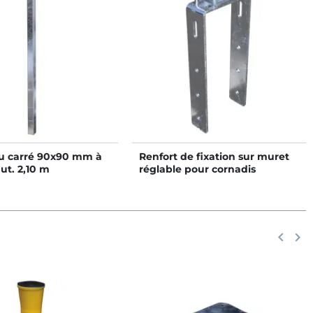
u carré 90x90 mm à
Renfort de fixation sur muret
aut. 2,10 m
réglable pour cornadis
Précéd
keyboard_arrow_left
Suiv
keyboard_arrow_right