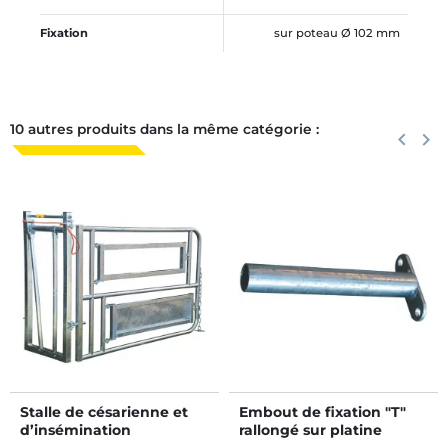
Fixation
sur poteau Ø 102 mm
10 autres produits dans la même catégorie :
Précéden
keyboard_arrow_left
Suiva
keyboard_arrow_right
Stalle de césarienne et
Embout de fixation "T"
d’insémination
rallongé sur platine