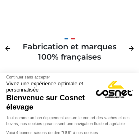
Fabrication et marques
Précédent
arrow_back
Suivan
arrow_forward
100% françaises
Continuer sans accepter
Vivez une expérience optimale et
personnalisée
Bienvenue sur Cosnet

élevage
S’inscrire à la newsletter

Tout comme un bon équipement assure le confort des vaches et des
bovins, nos cookies garantissent une navigation fluide et agréable.
Nous suivre

Voici 4 bonnes raisons de dire "OUI" à nos cookies: