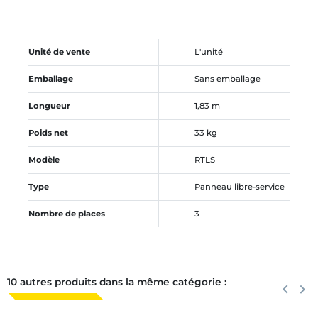
Unité de vente
L'unité
Emballage
Sans emballage
Longueur
1,83 m
Poids net
33 kg
Modèle
RTLS
Type
Panneau libre-service
Nombre de places
3
10 autres produits dans la même catégorie :
Précéden
keyboard_arrow_left
Suiva
keyboard_arrow_right