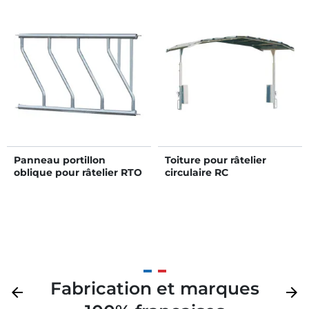
Panneau portillon
Toiture pour râtelier
oblique pour râtelier RTO
circulaire RC
Fabrication et marques
Précédent
arrow_back
Suivan
arrow_forward