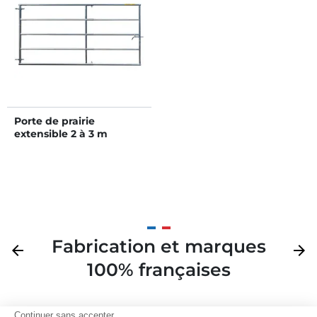
Porte de prairie
extensible 2 à 3 m
Fabrication et marques
Précédent
arrow_back
Suivan
arrow_forward
100% françaises
Continuer sans accepter