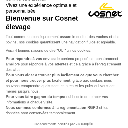
Vivez une expérience optimale et
personnalisée
Bienvenue sur Cosnet

élevage
S’inscrire à la newsletter

Tout comme un bon équipement assure le confort des vaches et des
bovins, nos cookies garantissent une navigation fluide et agréable.
Nous suivre

Voici 4 bonnes raisons de dire "OUI" à nos cookies:
Pour répondre à vos envies:
le contenu proposé est constamment
amélioré pour répondre à vos attentes et cela grâce à l'enregistrement
des clics.

Produits
Pour vous aider à trouver plus facilement ce que vous cherchez
et pour nous trouver plus facilement:
grâce aux cookies nous

Notre société
pouvons comprendre quels sont les sites et les pubs qui vous ont
menés jusqu'à nous.

Votre compte
Pour vous faire gagner du temps:
nul besoin de retaper vos
informations à chaque visite.
Nous sommes conformes à la réglementation RGPD
et les

Informations
données sont conservées temporairement.
Consentements certifiés par
© Cosnet 2026 -
Réalisation site e-commerce