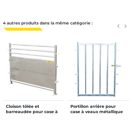
4 autres produits dans la même catégorie :
Précéden
keyboard_arrow_left
Suiva
keyboard_arrow_right
Cloison tôlée et
Portillon arrière pour
barreaudée pour case à
case à veaux métallique
veaux métallique
galvanisée
galvanisée