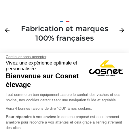
Fabrication et marques
Précédent
arrow_back
Suivan
arrow_forward
100% françaises
Continuer sans accepter
Vivez une expérience optimale et
personnalisée
Bienvenue sur Cosnet

élevage
S’inscrire à la newsletter

Tout comme un bon équipement assure le confort des vaches et des
bovins, nos cookies garantissent une navigation fluide et agréable.
Nous suivre

Voici 4 bonnes raisons de dire "OUI" à nos cookies:
Pour répondre à vos envies:
le contenu proposé est constamment
amélioré pour répondre à vos attentes et cela grâce à l'enregistrement
des clics.