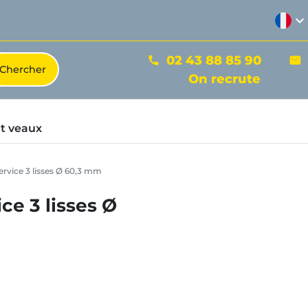
expand_more
02 43 88 85 90
phone
mail
On recrute
t veaux
ervice 3 lisses Ø 60,3 mm
ce 3 lisses Ø