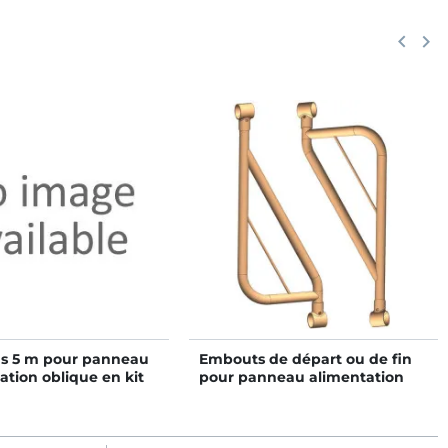
Précéd
keyboard_arrow_left
Suiv
keyboard_arrow_right
s 5 m pour panneau
Embouts de départ ou de fin
ation oblique en kit
pour panneau alimentation
oblique en kit