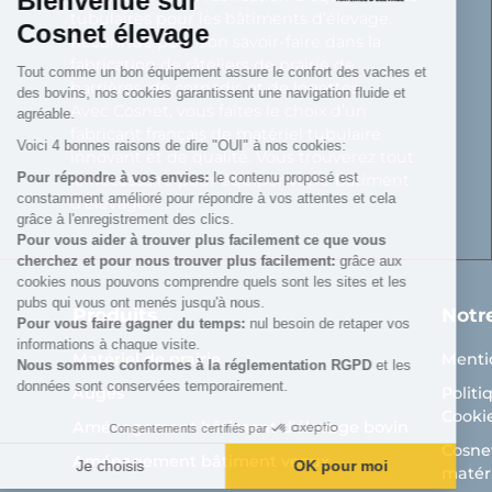
Bienvenue sur
tubulaires pour les bâtiments d’élevage.
Cosnet élevage
Reconnue pour son savoir-faire dans la
fabrication de râteliers de prairie de
Tout comme un bon équipement assure le confort des vaches et
barrières, de cornadis et de logettes.
des bovins, nos cookies garantissent une navigation fluide et
Avec Cosnet, vous faîtes le choix d’un
agréable.
fabricant français de matériel tubulaire
Voici 4 bonnes raisons de dire "OUI" à nos cookies:
innovant et de qualité. Vous trouverez tout
Pour répondre à vos envies:
le contenu proposé est
le nécessaire pour équiper votre bâtiment
constamment amélioré pour répondre à vos attentes et cela
d’élevage.
grâce à l'enregistrement des clics.
Pour vous aider à trouver plus facilement ce que vous
cherchez et pour nous trouver plus facilement:
grâce aux
cookies nous pouvons comprendre quels sont les sites et les
pubs qui vous ont menés jusqu'à nous.
Produits
Notr
Pour vous faire gagner du temps:
nul besoin de retaper vos
informations à chaque visite.
Matériel de prairie
Menti
Nous sommes conformes à la réglementation RGPD
et les
données sont conservées temporairement.
Auges
Politi
Cooki
Aménagement bâtiment d'élevage bovin
Consentements certifiés par
Cosnet
Aménagement bâtiment veaux
Je choisis
OK pour moi
matéri