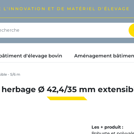
 L'INNOVATION ET DE MATÉRIEL D'ÉLEVAGE
timent d'élevage bovin
Aménagement bâtimen
ble - 5/6 m
herbage Ø 42,4/35 mm extensibl
Les + produit :
Robuste et polyvale