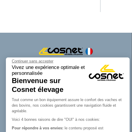
Continuer sans accepter
Cosnet matériel d’élevage est une marque
Vivez une expérience optimale et
personnalisée
de la SAS Cosnet. Spécialisée dans la
Bienvenue sur
conception et la fabrication d’équipements
tubulaires pour les bâtiments d’élevage.
Cosnet élevage
Reconnue pour son savoir-faire dans la
fabrication de râteliers de prairie de
Tout comme un bon équipement assure le confort des vaches et
barrières, de cornadis et de logettes.
des bovins, nos cookies garantissent une navigation fluide et
Avec Cosnet, vous faîtes le choix d’un
agréable.
fabricant français de matériel tubulaire
Voici 4 bonnes raisons de dire "OUI" à nos cookies:
innovant et de qualité. Vous trouverez tout
Pour répondre à vos envies:
le contenu proposé est
le nécessaire pour équiper votre bâtiment