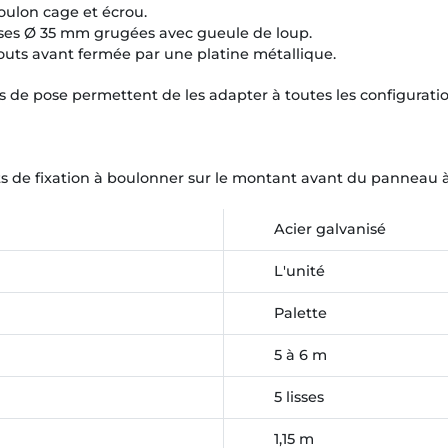
boulon cage et écrou.
ses Ø 35 mm grugées avec gueule de loup.
uts avant fermée par une platine métallique.
 de pose permettent de les adapter à toutes les configuratio
ats de fixation à boulonner sur le montant avant du panneau à
Acier galvanisé
L'unité
Palette
5 à 6 m
5 lisses
1,15 m