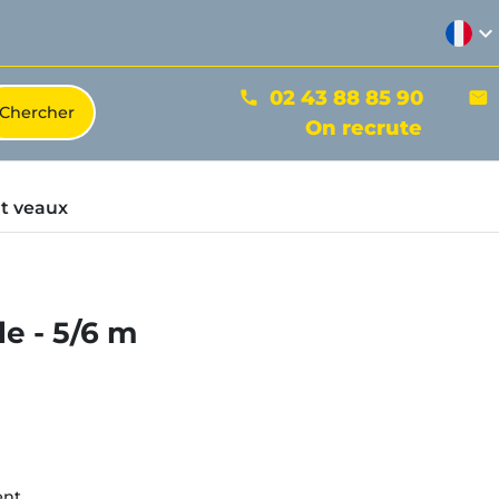
expand_more
02 43 88 85 90
phone
mail
On recrute
t veaux
e - 5/6 m
nt.