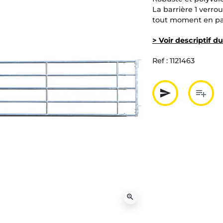
La barrière 1 verro
tout moment en p
> Voir descriptif d
Ref :
1121463
send
playlist_add
Partager p
Ajout
zoom_in