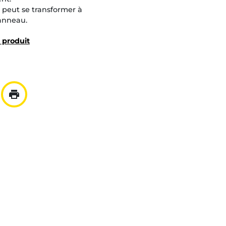
u peut se transformer à
anneau.
u produit
print
ar mail
er à la liste
Imprimer