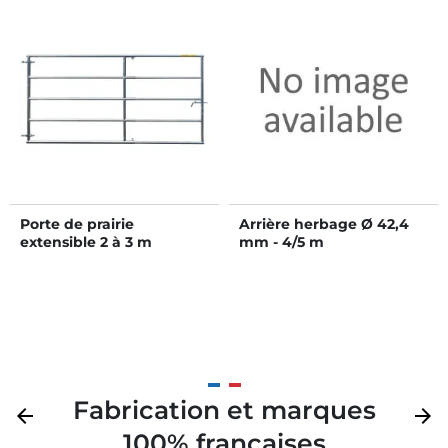
Porte de prairie
Arrière herbage Ø 42,4
extensible 2 à 3 m
mm - 4/5 m
Fabrication et marques
Précédent
arrow_back
Suivan
arrow_forward
100% françaises