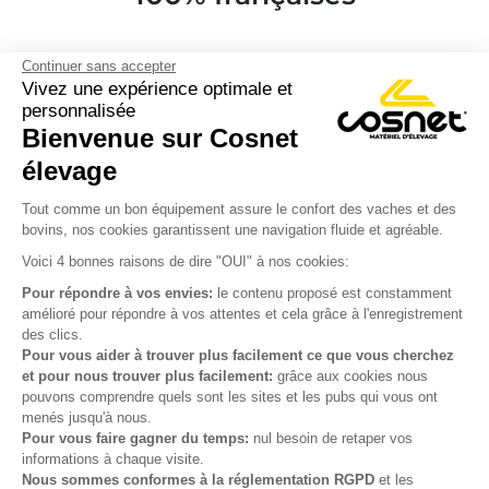
Continuer sans accepter
Vivez une expérience optimale et
personnalisée
Bienvenue sur Cosnet

élevage
S’inscrire à la newsletter

Tout comme un bon équipement assure le confort des vaches et des
bovins, nos cookies garantissent une navigation fluide et agréable.
Nous suivre

Voici 4 bonnes raisons de dire "OUI" à nos cookies:
Pour répondre à vos envies:
le contenu proposé est constamment
amélioré pour répondre à vos attentes et cela grâce à l'enregistrement
des clics.

Produits
Pour vous aider à trouver plus facilement ce que vous cherchez
et pour nous trouver plus facilement:
grâce aux cookies nous

Notre société
pouvons comprendre quels sont les sites et les pubs qui vous ont
menés jusqu'à nous.

Votre compte
Pour vous faire gagner du temps:
nul besoin de retaper vos
informations à chaque visite.
Nous sommes conformes à la réglementation RGPD
et les

Informations