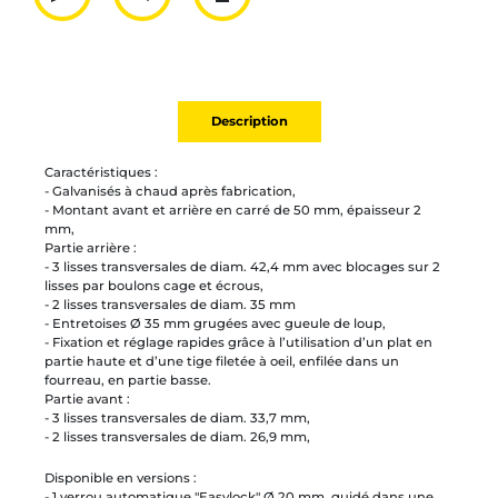
Partager par mail
Ajouter à la liste
Imprimer
Description
Caractéristiques :
- Galvanisés à chaud après fabrication,
- Montant avant et arrière en carré de 50 mm, épaisseur 2
mm,
Partie arrière :
- 3 lisses transversales de diam. 42,4 mm avec blocages sur 2
lisses par boulons cage et écrous,
- 2 lisses transversales de diam. 35 mm
- Entretoises Ø 35 mm grugées avec gueule de loup,
- Fixation et réglage rapides grâce à l’utilisation d’un plat en
partie haute et d’une tige filetée à oeil, enfilée dans un
fourreau, en partie basse.
Partie avant :
- 3 lisses transversales de diam. 33,7 mm,
- 2 lisses transversales de diam. 26,9 mm,
Disponible en versions :
- 1 verrou automatique "Easylock" Ø 20 mm, guidé dans une