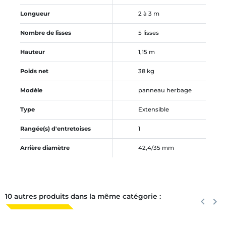
Longueur
2 à 3 m
Nombre de lisses
5 lisses
Hauteur
1,15 m
Poids net
38 kg
Modèle
panneau herbage
Type
Extensible
Rangée(s) d'entretoises
1
Arrière diamètre
42,4/35 mm
10 autres produits dans la même catégorie :
Précéden
keyboard_arrow_left
Suiva
keyboard_arrow_right