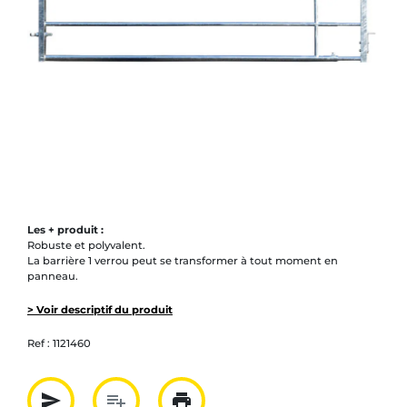
Les + produit :
Robuste et polyvalent.
La barrière 1 verrou peut se transformer à tout moment en
panneau.
> Voir descriptif du produit
Ref :
1121460
send
playlist_add
print