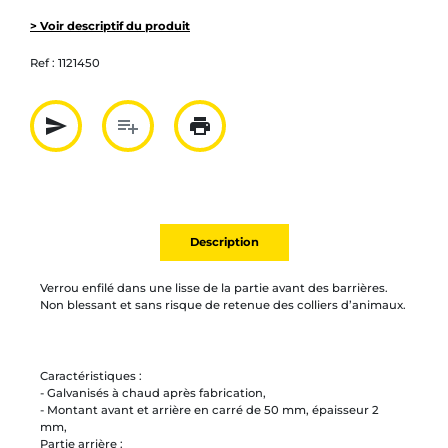
> Voir descriptif du produit
Ref :
1121450
send
playlist_add
print
Partager par mail
Ajouter à la liste
Imprimer
Description
Verrou enfilé dans une lisse de la partie avant des barrières.
Non blessant et sans risque de retenue des colliers d’animaux.
Caractéristiques :
- Galvanisés à chaud après fabrication,
- Montant avant et arrière en carré de 50 mm, épaisseur 2
mm,
Partie arrière :