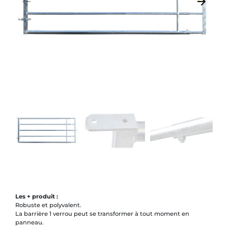
arrow_backward
arrow_forward
Précédent
Suivant
Les + produit :
Robuste et polyvalent.
La barrière 1 verrou peut se transformer à tout moment en
panneau.