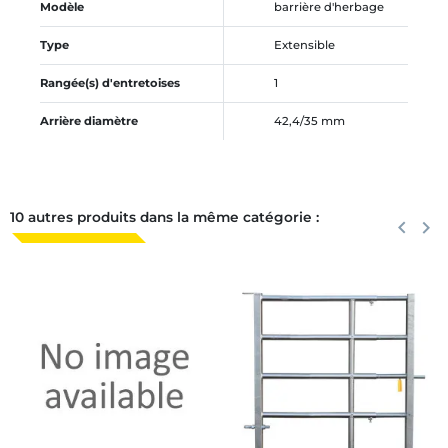
Modèle
barrière d'herbage
Type
Extensible
Rangée(s) d'entretoises
1
Arrière diamètre
42,4/35 mm
10 autres produits dans la même catégorie :
Précéden
keyboard_arrow_left
Suiva
keyboard_arrow_right