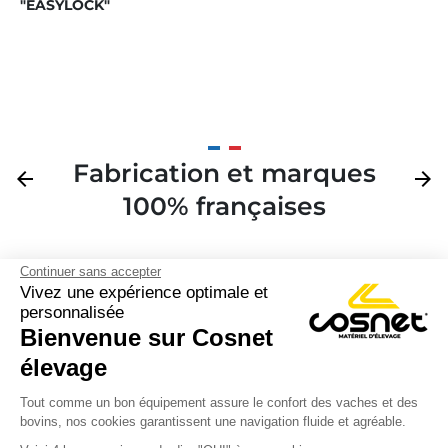
"EASYLOCK"
supplémentaire
Fabrication et marques
Précédent
arrow_back
Suivan
arrow_forward
100% françaises
Continuer sans accepter
Vivez une expérience optimale et
personnalisée
Bienvenue sur Cosnet

élevage
S’inscrire à la newsletter

Tout comme un bon équipement assure le confort des vaches et des
bovins, nos cookies garantissent une navigation fluide et agréable.
Nous suivre
