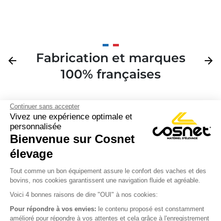
Fabrication et marques
Précédent
arrow_back
Suivan
arrow_forward
100% françaises
Continuer sans accepter
Vivez une expérience optimale et
personnalisée
Bienvenue sur Cosnet

élevage
S’inscrire à la newsletter

Tout comme un bon équipement assure le confort des vaches et des
bovins, nos cookies garantissent une navigation fluide et agréable.
Nous suivre

Voici 4 bonnes raisons de dire "OUI" à nos cookies:
Pour répondre à vos envies:
le contenu proposé est constamment
amélioré pour répondre à vos attentes et cela grâce à l'enregistrement