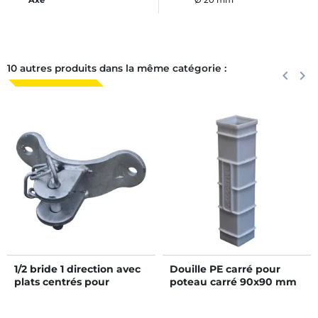
10 autres produits dans la même catégorie :
Précéden
keyboard_arrow_left
Suiva
keyboard_arrow_right
1/2 bride 1 direction avec
Douille PE carré pour
plats centrés pour
poteau carré 90x90 mm
poteau rond Ø 102 mm