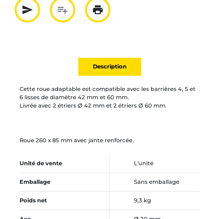
send
playlist_add
print
Partager par mail
Ajouter à la liste
Imprimer
Description
Cette roue adaptable est compatible avec les barrières 4, 5 et
6 lisses de diamètre 42 mm et 60 mm.
Livrée avec 2 étriers Ø 42 mm et 2 étriers Ø 60 mm.
Roue 260 x 85 mm avec jante renforcée.
Unité de vente
L'unité
Emballage
Sans emballage
Poids net
9,3 kg
Axe
Ø 20 mm