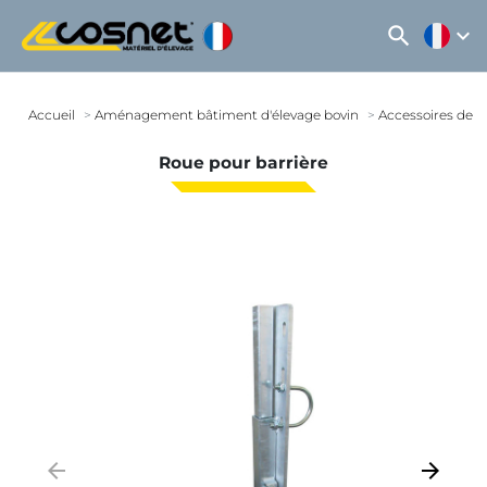
search
expand_more
Accueil
Aménagement bâtiment d'élevage bovin
Accessoires de po
Roue pour barrière
arrow_backward
arrow_forward
Précédent
Suivant