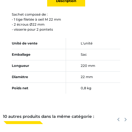
Description
Sachet composé de :
- 1 tige filetée à oeil M 22 mm
- 2 écrous Ø22 mm
- visserie pour 2 pontets
Unité de vente
L'unité
Emballage
Sac
Longueur
220 mm
Diamètre
22 mm
Poids net
0,8 kg
10 autres produits dans la même catégorie :
Précéden
keyboard_arrow_left
Suiva
keyboard_arrow_right