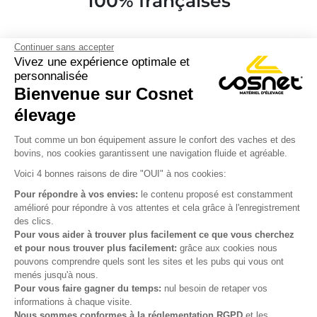
100% françaises
Continuer sans accepter
Vivez une expérience optimale et
personnalisée
Bienvenue sur Cosnet

élevage
S’inscrire à la newsletter

Tout comme un bon équipement assure le confort des vaches et des
bovins, nos cookies garantissent une navigation fluide et agréable.
Nous suivre

Voici 4 bonnes raisons de dire "OUI" à nos cookies:
Pour répondre à vos envies:
le contenu proposé est constamment
amélioré pour répondre à vos attentes et cela grâce à l'enregistrement
des clics.

Produits
Pour vous aider à trouver plus facilement ce que vous cherchez
et pour nous trouver plus facilement:
grâce aux cookies nous

Notre société
pouvons comprendre quels sont les sites et les pubs qui vous ont
menés jusqu'à nous.

Votre compte
Pour vous faire gagner du temps:
nul besoin de retaper vos
informations à chaque visite.
Nous sommes conformes à la réglementation RGPD
et les