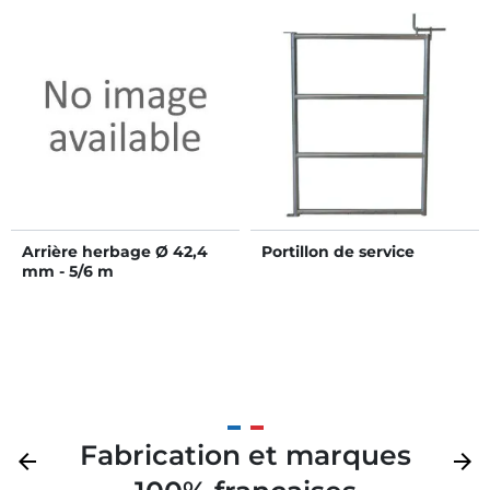
Arrière herbage Ø 42,4
Portillon de service
mm - 5/6 m
Fabrication et marques
Précédent
arrow_back
Suivan
arrow_forward