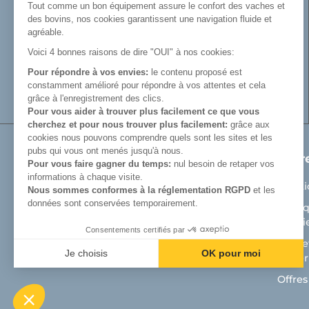
fabrication de râteliers de prairie de
Tout comme un bon équipement assure le confort des vaches et
barrières, de cornadis et de logettes.
des bovins, nos cookies garantissent une navigation fluide et
Avec Cosnet, vous faîtes le choix d’un
agréable.
fabricant français de matériel tubulaire
Voici 4 bonnes raisons de dire "OUI" à nos cookies:
innovant et de qualité. Vous trouverez tout
Pour répondre à vos envies:
le contenu proposé est
le nécessaire pour équiper votre bâtiment
constamment amélioré pour répondre à vos attentes et cela
d’élevage.
grâce à l'enregistrement des clics.
Pour vous aider à trouver plus facilement ce que vous
cherchez et pour nous trouver plus facilement:
grâce aux
cookies nous pouvons comprendre quels sont les sites et les
pubs qui vous ont menés jusqu'à nous.
Produits
Notr
Pour vous faire gagner du temps:
nul besoin de retaper vos
informations à chaque visite.
Matériel de prairie
Menti
Nous sommes conformes à la réglementation RGPD
et les
données sont conservées temporairement.
Auges
Politi
Cooki
Aménagement bâtiment d'élevage bovin
Consentements certifiés par
Cosnet
Aménagement bâtiment veaux
Je choisis
OK pour moi
matéri
Axeptio consent
Plateforme de Gestion du Consentement : Personnalisez vos Optio
Offres
Notre plateforme vous permet d'adapter et de gérer vos paramètres 