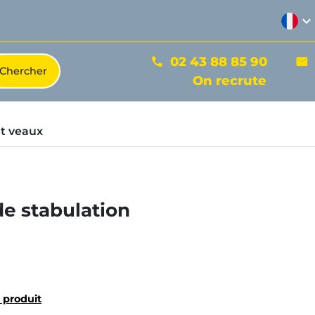
expand_more
02 43 88 85 90
phone
mail
On recrute
t veaux
de stabulation
u produit