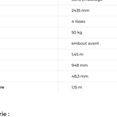
2435 mm
4 lisses
50 kg
embout avant
1,45 m
948 mm
48,3 mm
ère
1,15 m
ie :