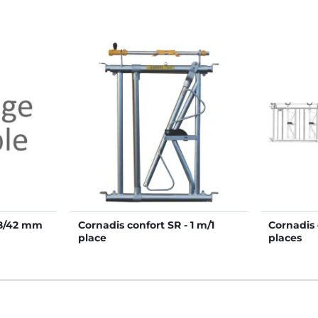
48/42 mm
Cornadis confort SR - 1 m/1
Cornadis 
place
places