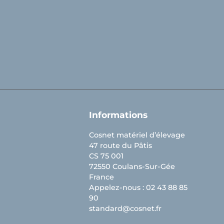
Informations
Cosnet matériel d’élevage
47 route du Pâtis
CS 75 001
72550 Coulans-Sur-Gée
France
Appelez-nous :
02 43 88 85
90
standard@cosnet.fr
ions. Personnalisez vos préférences pour contrôler la manière dont vos