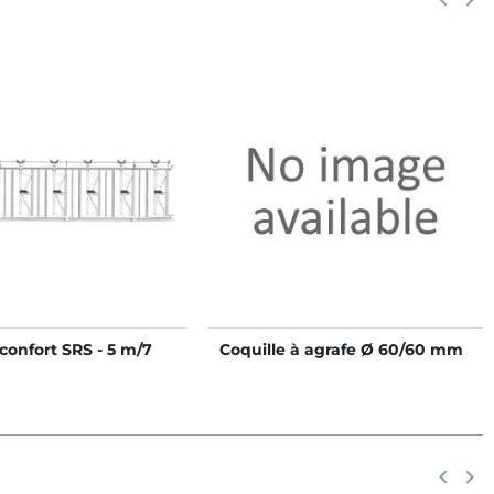
confort SRS - 5 m/7
Coquille à agrafe Ø 60/60 mm
Précéd
keyboard_arrow_left
Suiv
keyboard_arrow_right